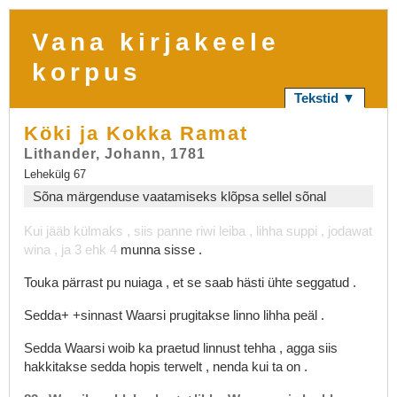
Vana kirjakeele
korpus
Tekstid ▼
Köki ja Kokka Ramat
Lithander, Johann, 1781
Lehekülg 67
Sõna märgenduse vaatamiseks klõpsa sellel sõnal
Kui
jääb
külmaks
,
siis
panne
riwi
leiba
,
lihha
suppi
,
jodawat
wina
,
ja
3
ehk
4
munna
sisse
.
Touka
pärrast
pu
nuiaga
,
et
se
saab
hästi
ühte
seggatud
.
Sedda+
+sinnast
Waarsi
prugitakse
linno
lihha
peäl
.
Sedda
Waarsi
woib
ka
praetud
linnust
tehha
,
agga
siis
hakkitakse
sedda
hopis
terwelt
,
nenda
kui
ta
on
.