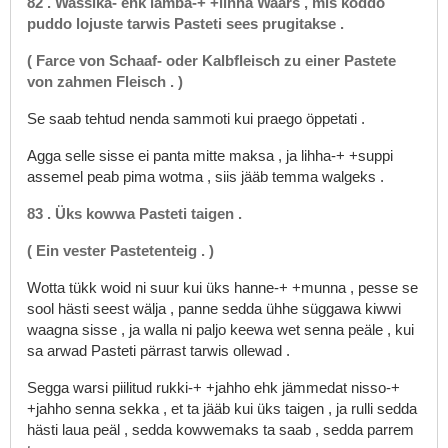
82
.
Wassika-
ehk
lamba-+
+lihha
Waars
,
mis
koddo
puddo
lojuste
tarwis
Pasteti
sees
prugitakse
.
(
Farce
von
Schaaf-
oder
Kalbfleisch
zu
einer
Pastete
von
zahmen
Fleisch
.
)
Se
saab
tehtud
nenda
sammoti
kui
praego
öppetati
.
Agga
selle
sisse
ei
panta
mitte
maksa
,
ja
lihha-+
+suppi
assemel
peab
pima
wotma
,
siis
jääb
temma
walgeks
.
83
.
Üks
kowwa
Pasteti
taigen
.
(
Ein
vester
Pastetenteig
.
)
Wotta
tükk
woid
ni
suur
kui
üks
hanne-+
+munna
,
pesse
se
sool
hästi
seest
wälja
,
panne
sedda
ühhe
süggawa
kiwwi
waagna
sisse
,
ja
walla
ni
paljo
keewa
wet
senna
peäle
,
kui
sa
arwad
Pasteti
pärrast
tarwis
ollewad
.
Segga
warsi
piilitud
rukki-+
+jahho
ehk
jämmedat
nisso-+
+jahho
senna
sekka
,
et
ta
jääb
kui
üks
taigen
,
ja
rulli
sedda
hästi
laua
peäl
,
sedda
kowwemaks
ta
saab
,
sedda
parrem