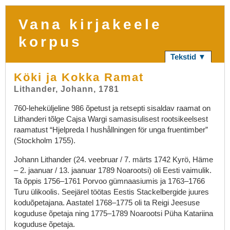
Vana kirjakeele
korpus
Tekstid ▼
Köki ja Kokka Ramat
Lithander, Johann, 1781
760-leheküljeline 986 õpetust ja retsepti sisaldav raamat on
Lithanderi tõlge Cajsa Wargi samasisulisest rootsikeelsest
raamatust “Hjelpreda I hushållningen för unga fruentimber”
(Stockholm 1755).
Johann Lithander (24. veebruar / 7. märts 1742 Kyrö, Häme
– 2. jaanuar / 13. jaanuar 1789 Noarootsi) oli Eesti vaimulik.
Ta õppis 1756–1761 Porvoo gümnaasiumis ja 1763–1766
Turu ülikoolis. Seejärel töötas Eestis Stackelbergide juures
koduõpetajana. Aastatel 1768–1775 oli ta Reigi Jeesuse
koguduse õpetaja ning 1775–1789 Noarootsi Püha Katariina
koguduse õpetaja.