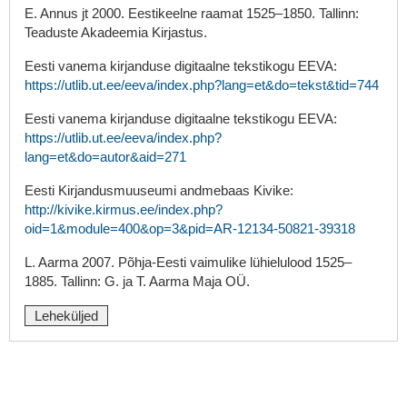
E. Annus jt 2000. Eestikeelne raamat 1525–1850. Tallinn:
Teaduste Akadeemia Kirjastus.
Eesti vanema kirjanduse digitaalne tekstikogu EEVA:
https://utlib.ut.ee/eeva/index.php?lang=et&do=tekst&tid=744
Eesti vanema kirjanduse digitaalne tekstikogu EEVA:
https://utlib.ut.ee/eeva/index.php?
lang=et&do=autor&aid=271
Eesti Kirjandusmuuseumi andmebaas Kivike:
http://kivike.kirmus.ee/index.php?
oid=1&module=400&op=3&pid=AR-12134-50821-39318
L. Aarma 2007. Põhja-Eesti vaimulike lühielulood 1525–
1885. Tallinn: G. ja T. Aarma Maja OÜ.
Leheküljed