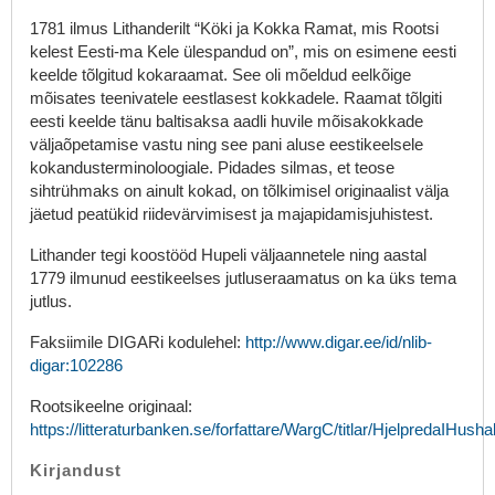
1781 ilmus Lithanderilt “Köki ja Kokka Ramat, mis Rootsi
kelest Eesti-ma Kele ülespandud on”, mis on esimene eesti
keelde tõlgitud kokaraamat. See oli mõeldud eelkõige
mõisates teenivatele eestlasest kokkadele. Raamat tõlgiti
eesti keelde tänu baltisaksa aadli huvile mõisakokkade
väljaõpetamise vastu ning see pani aluse eestikeelsele
kokandusterminoloogiale. Pidades silmas, et teose
sihtrühmaks on ainult kokad, on tõlkimisel originaalist välja
jäetud peatükid riidevärvimisest ja majapidamisjuhistest.
Lithander tegi koostööd Hupeli väljaannetele ning aastal
1779 ilmunud eestikeelses jutluseraamatus on ka üks tema
jutlus.
Faksiimile DIGARi kodulehel:
http://www.digar.ee/id/nlib-
digar:102286
Rootsikeelne originaal:
https://litteraturbanken.se/forfattare/WargC/titlar/HjelpredaIHushal
Kirjandust