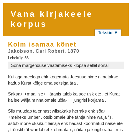
Vana kirjakeele
korpus
Tekstid ▼
Kolm isamaa kõnet
Jakobson, Carl Robert, 1870
Lehekülg 56
Sõna märgenduse vaatamiseks klõpsa sellel sõnal
Kui
aga
meelega
ehk
kogemata
Jeesuse
nime
nimetakse
,
kadub
Kurat
kõige
oma
seltsiga
ära
.
Saksa+
+maal
ise+
+äranis
tuleb
ka
see
usk
ete
,
et
Kurat
ka
ise
wälja
minna
omale
uõia-+
+jüngrisi
korjama
.
Siis
muudab
ta
ennast
wiisakaks
herraks
ehk
sõa+
+meheks
ümber
,
otsib
omale
ühe
tähtja
nime
wälja
*)
,
astub
mõne
üksikult
leinaja
ehk
hädast
koormatud
naise
ete
,
trööstib
ähwardab
ehk
ehmatab
,
näitab
ja
kingib
raha
,
mis