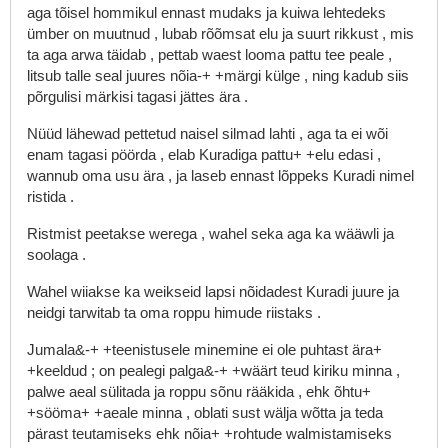
aga
tõisel
hommikul
ennast
mudaks
ja
kuiwa
lehtedeks
ümber
on
muutnud
,
lubab
rõõmsat
elu
ja
suurt
rikkust
,
mis
ta
aga
arwa
täidab
,
pettab
waest
looma
pattu
tee
peale
,
litsub
talle
seal
juures
nõia-+
+märgi
külge
,
ning
kadub
siis
põrgulisi
märkisi
tagasi
jättes
ära
.
Nüüd
lähewad
pettetud
naisel
silmad
lahti
,
aga
ta
ei
wõi
enam
tagasi
pöörda
,
elab
Kuradiga
pattu+
+elu
edasi
,
wannub
oma
usu
ära
,
ja
laseb
ennast
lõppeks
Kuradi
nimel
ristida
.
Ristmist
peetakse
werega
,
wahel
seka
aga
ka
wääwli
ja
soolaga
.
Wahel
wiiakse
ka
weikseid
lapsi
nõidadest
Kuradi
juure
ja
neidgi
tarwitab
ta
oma
roppu
himude
riistaks
.
Jumala&-+
+teenistusele
minemine
ei
ole
puhtast
ära+
+keeldud
;
on
pealegi
palga&-+
+wäärt
teud
kiriku
minna
,
palwe
aeal
sülitada
ja
roppu
sõnu
rääkida
,
ehk
õhtu+
+sööma+
+aeale
minna
,
oblati
sust
wälja
wõtta
ja
teda
pärast
teutamiseks
ehk
nõia+
+rohtude
walmistamiseks