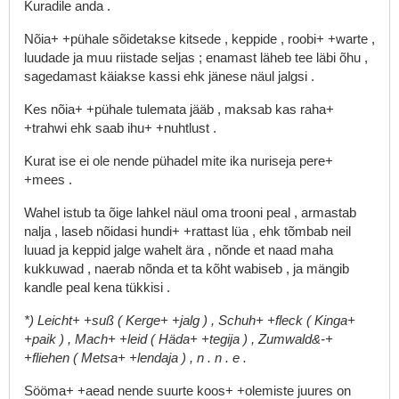
Kuradile
anda
.
Nõia+
+pühale
sõidetakse
kitsede
,
keppide
,
roobi+
+warte
,
luudade
ja
muu
riistade
seljas
;
enamast
läheb
tee
läbi
õhu
,
sagedamast
käiakse
kassi
ehk
jänese
näul
jalgsi
.
Kes
nõia+
+pühale
tulemata
jääb
,
maksab
kas
raha+
+trahwi
ehk
saab
ihu+
+nuhtlust
.
Kurat
ise
ei
ole
nende
pühadel
mite
ika
nuriseja
pere+
+mees
.
Wahel
istub
ta
õige
lahkel
näul
oma
trooni
peal
,
armastab
nalja
,
laseb
nõidasi
hundi+
+rattast
lüa
,
ehk
tõmbab
neil
luuad
ja
keppid
jalge
wahelt
ära
,
nõnde
et
naad
maha
kukkuwad
,
naerab
nõnda
et
ta
kõht
wabiseb
,
ja
mängib
kandle
peal
kena
tükkisi
.
*)
Leicht+
+suß
(
Kerge+
+jalg
)
,
Schuh+
+fleck
(
Kinga+
+paik
)
,
Mach+
+leid
(
Häda+
+tegija
)
,
Zumwald&-+
+fliehen
(
Metsa+
+lendaja
)
,
n
.
n
.
e
.
Sööma+
+aead
nende
suurte
koos+
+olemiste
juures
on