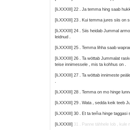
[Ii.XXXIII]
22
.
Ja
temma
hing
saab
huk
[Ii.XXXIII]
23
.
Kui
temma
jures
siis
on
[Ii.XXXIII]
24
.
Siis
heidab
Jummal
arm
leidnud
.
[Ii.XXXIII]
25
.
Temma
lihha
saab
wapr
[Ii.XXXIII]
26
.
Ta
wöttab
Jummalat
rask
teise
innimessele
,
mis
ta
kohhus
on
.
[Ii.XXXIII]
27
.
Ta
wöttab
innimeste
peäl
.
[Ii.XXXIII]
28
.
Temma
on
mo
hinge
lun
[Ii.XXXIII]
29
.
Wata
,
sedda
keik
teeb
J
[Ii.XXXIII]
30
.
Et
ta
tem̃a
hinge
taggasi
[Ii.XXXIII]
31
.
Panne
tähhele
Iob
,
kule