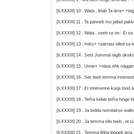
[Ii.XXXIII]
10
.
Wata
,
leiab
Ta
ärra+
+ta
[Ii.XXXIII]
11
.
Ta
panneb
mo
jallad
pak
[Ii.XXXIII]
12
.
Wata
,
seeb
se
on
:
Ei
sa
[Ii.XXXIII]
13
.
miks+
+pärrast
olled
sa
[Ii.XXXIII]
14
.
Sest
Jummal
rägib
üksk
[Ii.XXXIII]
15
.
Unne+
+näus
ehk
nägge
[Ii.XXXIII]
16
.
Siis
teeb
temma
innimes
[Ii.XXXIII]
17
.
Et
innimenne
kurja
tööd
ä
[Ii.XXXIII]
18
.
Tem̃a
kelab
tem̃a
hinge
h
[Ii.XXXIII]
19
.
Ja
tedda
nomitakse
wall
[Ii.XXXIII]
20
.
Ja
temma
ello
teeb
,
et
s
[Ii.XXXIII]
21
.
Temma
lihha
löppeb
ärra