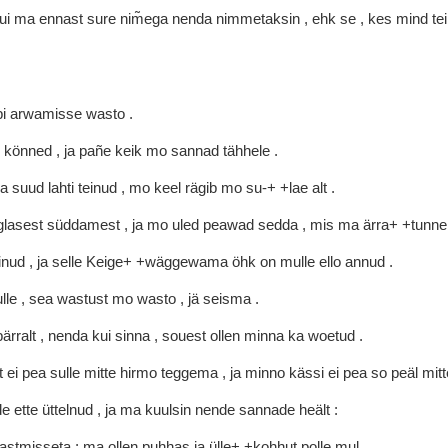
ui
ma
ennast
sure
nim̃ega
nenda
nimmetaksin
,
ehk
se
,
kes
mind
te
bi
arwamisse
wasto
.
o
könned
,
ja
pañe
keik
mo
sannad
tähhele
.
ma
suud
lahti
teinud
,
mo
keel
rägib
mo
su-+
+lae
alt
.
glasest
süddamest
,
ja
mo
uled
peawad
sedda
,
mis
ma
ärra+
+tunn
einud
,
ja
selle
Keige+
+wäggewama
öhk
on
mulle
ello
annud
.
lle
,
sea
wastust
mo
wasto
,
jä
seisma
.
pärralt
,
nenda
kui
sinna
,
souest
ollen
minna
ka
woetud
.
t
ei
pea
sulle
mitte
hirmo
teggema
,
ja
minno
kässi
ei
pea
so
peäl
mit
de
ette
üttelnud
,
ja
ma
kuulsin
nende
sannade
heält
:
astmisseta
;
ma
ollen
puhhas
ja
ülle+
+kohhut
polle
mul
.