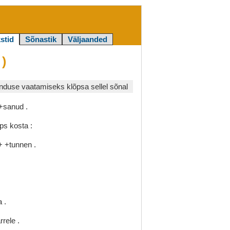
stid
Sõnastik
Väljaanded
)
duse vaatamiseks klõpsa sellel sõnal
+sanud
.
eps
kosta
:
a+
+tunnen
.
a
.
ärrele
.