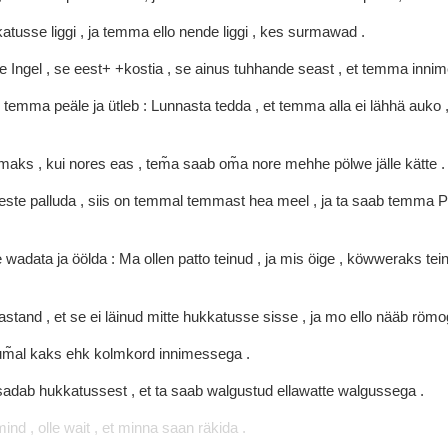
katusse
liggi
,
ja
temma
ello
nende
liggi
,
kes
surmawad
.
se
Ingel
,
se
eest+
+kostia
,
se
ainus
tuhhande
seast
,
et
temma
inni
o
temma
peäle
ja
ütleb
:
Lunnasta
tedda
,
et
temma
alla
ei
lähhä
auko
amaks
,
kui
nores
eas
,
tem̃a
saab
om̃a
nore
mehhe
pölwe
jälle
kätte
.
este
palluda
,
siis
on
temmal
temmast
hea
meel
,
ja
ta
saab
temma
P
e
wadata
ja
öölda
:
Ma
ollen
patto
teinud
,
ja
mis
öige
,
köwweraks
tei
nastand
,
et
se
ei
läinud
mitte
hukkatusse
sisse
,
ja
mo
ello
nääb
römo
um̃al
kaks
ehk
kolmkord
innimessega
.
sadab
hukkatussest
,
et
ta
saab
walgustud
ellawatte
walgussega
.
mind
,
olle
wait
,
et
minna
saan
räkida
.