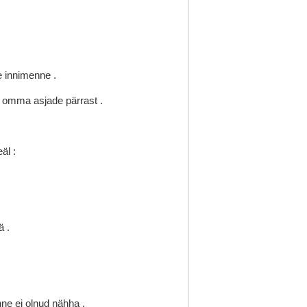
e
innimenne
.
e
omma
asjade
pärrast
.
eäl
:
hä
.
nne
ei
olnud
nähha
.