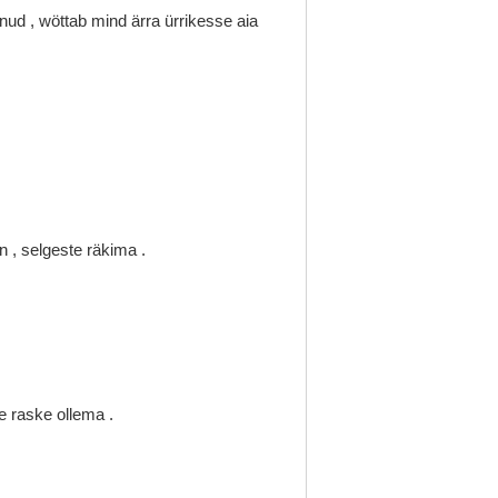
inud
,
wöttab
mind
ärra
ürrikesse
aia
en
,
selgeste
räkima
.
te
raske
ollema
.