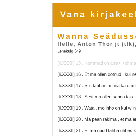
Vana kirjakee
Wanna Seäduss
Helle, Anton Thor jt (tlk)
Lehekülg 549
[Ii.XXXII]
15
.
Nemmad
on
ärra+
+ehma
[Ii.XXXII]
16
.
Et
ma
ollen
ootnud
,
kui
n
[Ii.XXXII]
17
.
Siis
tahhan
minna
ka
om
[Ii.XXXII]
18
.
Sest
ma
ollen
sanno
täis
[Ii.XXXII]
19
.
Wata
,
mo
ihho
on
kui
wii
[Ii.XXXII]
20
.
Ma
pean
räkima
,
et
ma
e
[Ii.XXXII]
21
.
Ei
ma
nüüd
tahha
ühhestk