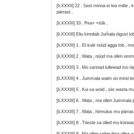
[Ii.XXXII]
22
.
Sest
minna
ei
tea
mitte
,
k
pärrast
.
[Ii.XXXIII]
33
.
Pea+
+tük
.
[Ii.XXXIII]
Eliu
kinnitab
Jum̃ala
öigust
Io
[Ii.XXXIII]
1
.
Et
kule
nüüd
agga
Iob
,
m
[Ii.XXXIII]
2
.
Wata
,
nüüd
ma
ollen
om
[Ii.XXXIII]
3
.
Mo
sannad
tullewad
mo
öi
[Ii.XXXIII]
4
.
Jummala
waim
on
mind
t
[Ii.XXXIII]
5
.
Kui
sa
woid
,
siis
wasta
mu
[Ii.XXXIII]
6
.
Wata
,
ma
ollen
Jummala
[Ii.XXXIII]
7
.
Wata
,
hirmutus
mo
pärras
[Ii.XXXIII]
8
.
Töeste
sa
olled
mo
körwa
[Ii.XXXIII]
9
.
Ma
ollen
selge
ilma
ülle+
+