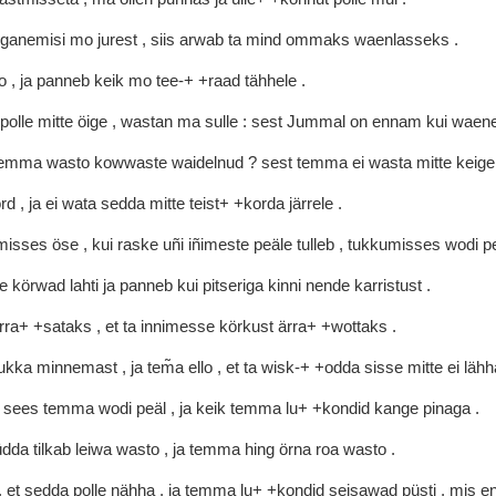
gganemisi
mo
jurest
,
siis
arwab
ta
mind
ommaks
waenlasseks
.
ko
,
ja
panneb
keik
mo
tee-+
+raad
tähhele
.
polle
mitte
öige
,
wastan
ma
sulle
:
sest
Jummal
on
ennam
kui
waen
temma
wasto
kowwaste
waidelnud
?
sest
temma
ei
wasta
mitte
keig
ord
,
ja
ei
wata
sedda
mitte
teist+
+korda
järrele
.
misses
öse
,
kui
raske
uñi
iñimeste
peäle
tulleb
,
tukkumisses
wodi
p
te
körwad
lahti
ja
panneb
kui
pitseriga
kinni
nende
karristust
.
rra+
+sataks
,
et
ta
innimesse
körkust
ärra+
+wottaks
.
ukka
minnemast
,
ja
tem̃a
ello
,
et
ta
wisk-+
+odda
sisse
mitte
ei
läh
o
sees
temma
wodi
peäl
,
ja
keik
temma
lu+
+kondid
kange
pinaga
.
üdda
tilkab
leiwa
wasto
,
ja
temma
hing
örna
roa
wasto
.
,
et
sedda
polle
nähha
,
ja
temma
lu+
+kondid
seisawad
püsti
,
mis
e