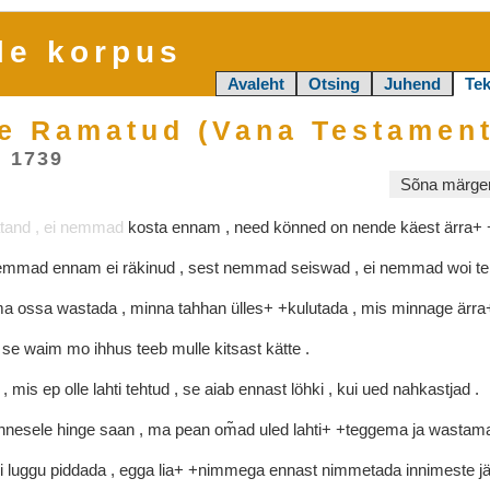
le korpus
Avaleht
Otsing
Juhend
Tek
e Ramatud (Vana Testament
, 1739
Sõna märgen
tand
,
ei
nemmad
kosta
ennam
,
need
könned
on
nende
käest
ärra+
emmad
ennam
ei
räkinud
,
sest
nemmad
seiswad
,
ei
nemmad
woi
t
ma
ossa
wastada
,
minna
tahhan
ülles+
+kulutada
,
mis
minnage
ärr
,
se
waim
mo
ihhus
teeb
mulle
kitsast
kätte
.
n
,
mis
ep
olle
lahti
tehtud
,
se
aiab
ennast
löhki
,
kui
ued
nahkastjad
.
nnesele
hinge
saan
,
ma
pean
om̃ad
uled
lahti+
+teggema
ja
wastam
i
luggu
piddada
,
egga
lia+
+nimmega
ennast
nimmetada
innimeste
j