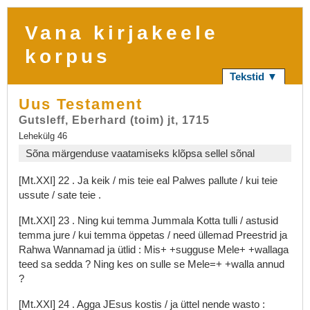
Vana kirjakeele
korpus
Tekstid ▼
Uus Testament
Gutsleff, Eberhard (toim) jt, 1715
Lehekülg 46
Sõna märgenduse vaatamiseks klõpsa sellel sõnal
[Mt.XXI]
22
.
Ja
keik
/
mis
teie
eal
Palwes
pallute
/
kui
teie
ussute
/
sate
teie
.
[Mt.XXI]
23
.
Ning
kui
temma
Jummala
Kotta
tulli
/
astusid
temma
jure
/
kui
temma
öppetas
/
need
üllemad
Preestrid
ja
Rahwa
Wannamad
ja
ütlid
:
Mis+
+sugguse
Mele+
+wallaga
teed
sa
sedda
?
Ning
kes
on
sulle
se
Mele=+
+walla
annud
?
[Mt.XXI]
24
.
Agga
JEsus
kostis
/
ja
üttel
nende
wasto
: