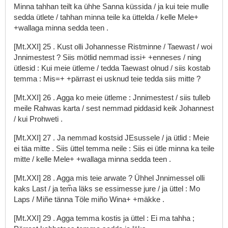
Minna
tahhan
teilt
ka
ühhe
Sanna
küssida
/
ja
kui
teie
mulle
sedda
ütlete
/
tahhan
minna
teile
ka
üttelda
/
kelle
Mele+
+wallaga
minna
sedda
teen
.
[Mt.XXI]
25
.
Kust
olli
Johannesse
Ristminne
/
Taewast
/
woi
Jnnimestest
?
Siis
mötlid
nemmad
issi+
+enneses
/
ning
ütlesid
:
Kui
meie
ütleme
/
tedda
Taewast
olnud
/
siis
kostab
temma
:
Mis=+
+pärrast
ei
usknud
teie
tedda
siis
mitte
?
[Mt.XXI]
26
.
Agga
ko
meie
ütleme
:
Jnnimestest
/
siis
tulleb
meile
Rahwas
karta
/
sest
nemmad
piddasid
keik
Johannest
/
kui
Prohweti
.
[Mt.XXI]
27
.
Ja
nemmad
kostsid
JEsussele
/
ja
ütlid
:
Meie
ei
täa
mitte
.
Siis
üttel
temma
neile
:
Siis
ei
ütle
minna
ka
teile
mitte
/
kelle
Mele+
+wallaga
minna
sedda
teen
.
[Mt.XXI]
28
.
Agga
mis
teie
arwate
?
Ühhel
Jnnimessel
olli
kaks
Last
/
ja
tem̃a
läks
se
essimesse
jure
/
ja
üttel
:
Mo
Laps
/
Miñe
tänna
Töle
miño
Wina+
+mäkke
.
[Mt.XXI]
29
.
Agga
temma
kostis
ja
üttel
:
Ei
ma
tahha
;