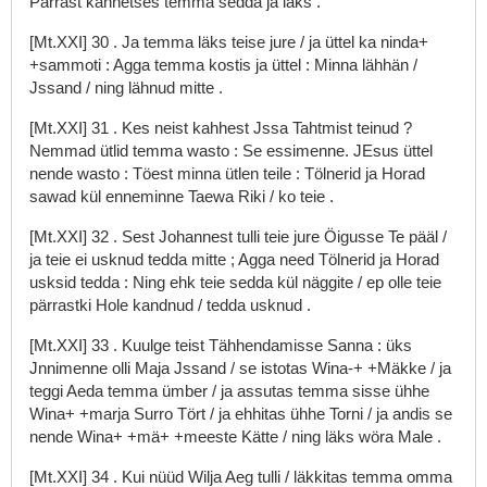
Pärrast
kahhetses
temma
sedda
ja
läks
.
[Mt.XXI]
30
.
Ja
temma
läks
teise
jure
/
ja
üttel
ka
ninda+
+sammoti
:
Agga
temma
kostis
ja
üttel
:
Minna
lähhän
/
Jssand
/
ning
lähnud
mitte
.
[Mt.XXI]
31
.
Kes
neist
kahhest
Jssa
Tahtmist
teinud
?
Nemmad
ütlid
temma
wasto
:
Se
essimenne.
JEsus
üttel
nende
wasto
:
Töest
minna
ütlen
teile
:
Tölnerid
ja
Horad
sawad
kül
enneminne
Taewa
Riki
/
ko
teie
.
[Mt.XXI]
32
.
Sest
Johannest
tulli
teie
jure
Öigusse
Te
pääl
/
ja
teie
ei
usknud
tedda
mitte
;
Agga
need
Tölnerid
ja
Horad
usksid
tedda
:
Ning
ehk
teie
sedda
kül
näggite
/
ep
olle
teie
pärrastki
Hole
kandnud
/
tedda
usknud
.
[Mt.XXI]
33
.
Kuulge
teist
Tähhendamisse
Sanna
:
üks
Jnnimenne
olli
Maja
Jssand
/
se
istotas
Wina-+
+Mäkke
/
ja
teggi
Aeda
temma
ümber
/
ja
assutas
temma
sisse
ühhe
Wina+
+marja
Surro
Tört
/
ja
ehhitas
ühhe
Torni
/
ja
andis
se
nende
Wina+
+mä+
+meeste
Kätte
/
ning
läks
wöra
Male
.
[Mt.XXI]
34
.
Kui
nüüd
Wilja
Aeg
tulli
/
läkkitas
temma
omma