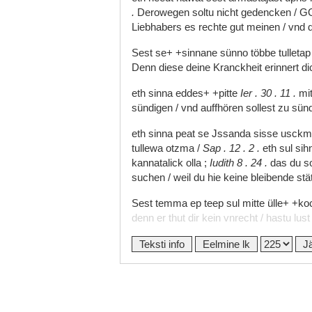
.
Derowegen
soltu
nicht
gedencken
/
GO
Liebhabers
es
rechte
gut
meinen
/
vnd
Sest
se+
+sinnane
sünno
többe
tulleta
Denn
diese
deine
Kranckheit
erinnert
d
eth
sinna
eddes+
+pitte
Ier
.
30
.
11
.
mi
sündigen
/
vnd
auffhören
sollest
zu
sün
eth
sinna
peat
se
Jssanda
sisse
usck
tullewa
otzma
/
Sap
.
12
.
2
.
eth
sul
sih
kannatalick
olla
;
Iudith
8
.
24
.
das
du
s
suchen
/
weil
du
hie
keine
bleibende
stä
Sest
temma
ep
teep
sul
mitte
ülle+
+ko
denn
er
thut
dir
kein
vnrecht
/
hastu
lus
Teksti info
Eelmine lk
J