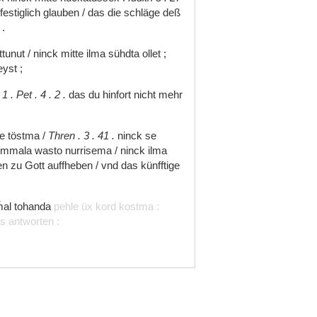
festiglich
glauben
/
das
die
schläge
deß
n
.
ttunut
/
ninck
mitte
ilma
sühdta
ollet
;
eyst
;
;
1
.
Pet
.
4
.
2
.
das
du
hinfort
nicht
mehr
le
töstma
/
Thren
.
3
.
41
.
ninck
se
ummala
wasto
nurrisema
/
ninck
ilma
en
zu
Gott
auffheben
/
vnd
das
künfftige
͂al
tohanda
pehle
üx
kord
kostma
:
ns
antworten
: