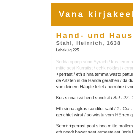
Vana kirjakee
Hand- und Haus
Stahl, Heinrich, 1638
Lehekülg 225
Sedda
oppep
sünd
Syrach
/
kus
temm
mitte
sest
Kurratist
/
echk
nöidast
/
erra
+perrast
/
eth
sinna
temma
wasto
pattu
dẽ
Artzten
in
die
Hände
gerathen
/
da
d
von
deinem
Häupte
fellet
/
herrühre
/
vn
Kus
sinna
issi
hend
sundisit
/
Act
.
27
.
Eth
sinna
agkas
sunditut
saht
/
1
.
Cor
.
gerichtet
wirst
/
so
wirstu
vom
HErren
g
Sem+
+perrast
peat
sinna
mitte
motle
eth
needt
hawat
sest
armastajast
üpris