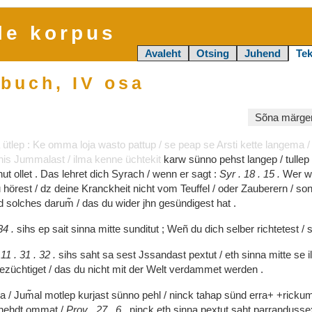
le korpus
Avaleht
Otsing
Juhend
Tek
buch, IV osa
Sõna märgen
a
ütlep
:
Ke
omma
loja
wasto
pattup
/
se
peap
se
Arsti
kette
langema
nis
Jummalast
/
ilma
kenne
üchtekit
karw
sünno
pehst
langep
/
tullep
nut
ollet
.
Das
lehret
dich
Syrach
/
wenn
er
sagt
:
Syr
.
18
.
15
.
Wer
w
u
hörest
/
dz
deine
Kranckheit
nicht
vom
Teuffel
/
oder
Zauberern
/
so
d
solches
darum͂
/
das
du
wider
jhn
gesündigest
hat
.
34
.
sihs
ep
sait
sinna
mitte
sunditut
;
Weñ
du
dich
selber
richtetest
/
11
.
31
.
32
.
sihs
saht
sa
sest
Jssandast
pextut
/
eth
sinna
mitte
se
ezüchtiget
/
das
du
nicht
mit
der
Welt
verdammet
werden
.
ma
/
Jum͂al
motlep
kurjast
sünno
pehl
/
ninck
tahap
sünd
erra+
+ricku
hehdt
ommat
/
Prov
.
27
.
6
.
ninck
eth
sinna
pextut
saht
parranduss