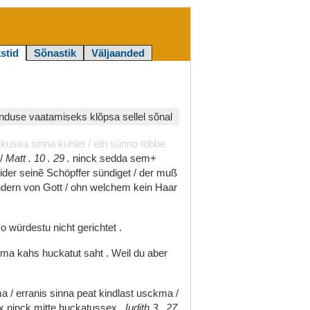
stid
Sõnastik
Väljaanded
duse vaatamiseks klõpsa sellel sõnal
/
kussa
sinna
kuhlet
/
eth
sünno
többe
/
Matt
.
10
.
29
.
ninck
sedda
sem+
ider
seinẽ
Schöpffer
sündiget
/
der
muß
ndern
von
Gott
/
ohn
welchem
kein
Haar
so
würdestu
nicht
gerichtet
.
ilma
kahs
huckatut
saht
.
Weil
du
aber
ma
/
erranis
sinna
peat
kindlast
usckma
/
ex
ninck
mitte
huckatussex
.
Iudith
3
.
27