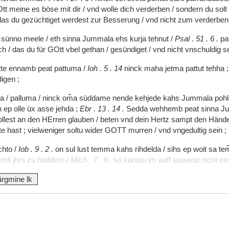
tt
meine
es
böse
mit
dir
/
vnd
wolle
dich
verderben
/
sondern
du
solt
das
du
gezüchtiget
werdest
zur
Besserung
/
vnd
nicht
zum
verderbe
p
sünno
meele
/
eth
sinna
Jummala
ehs
kurja
tehnut
/
Psal
.
51
.
6
.
pa
ich
/
das
du
für
GOtt
vbel
gethan
/
gesündiget
/
vnd
nicht
vnschuldig
s
tte
ennamb
peat
pattuma
/
Ioh
.
5
.
14
ninck
maha
jetma
pattut
tehha
digen
;
ma
/
palluma
/
ninck
om͂a
süddame
nende
kehjede
kahs
Jummala
poh
n
ep
olle
üx
asse
jehda
;
Ebr
.
13
.
14
.
Sedda
wehhemb
peat
sinna
J
ollest
an
den
HErren
glauben
/
beten
vnd
dein
Hertz
sampt
den
Händ
te
hast
;
vielweniger
soltu
wider
GOTT
murren
/
vnd
vngedultig
sein
;
chto
/
Iob
.
9
.
2
.
on
sul
lust
temma
kahs
rihdelda
/
sihs
ep
woit
sa
tem
t
mit
jhm
zu
haddern
/
Mich
.
7
.
9
.
so
kanstu
im
auff
tausend
nicht
ei
ärgmine lk