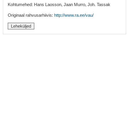
Kohtumehed: Hans Laosson, Jaan Murro, Joh. Tassak
Originaal rahvusarhiivis:
http://www.ra.ee/vau/
Leheküljed