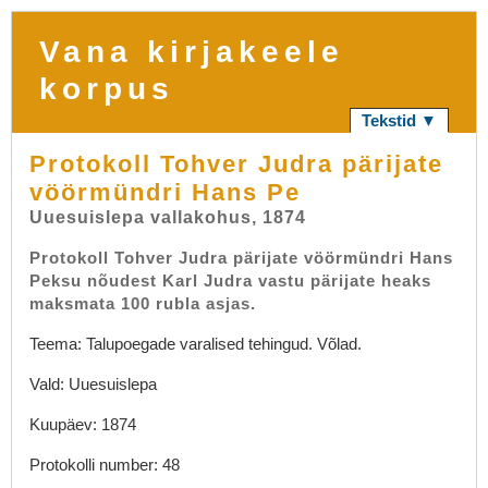
Vana kirjakeele
korpus
Tekstid ▼
Protokoll Tohver Judra pärijate
vöörmündri Hans Pe
Uuesuislepa vallakohus, 1874
Protokoll Tohver Judra pärijate vöörmündri Hans
Peksu nõudest Karl Judra vastu pärijate heaks
maksmata 100 rubla asjas.
Teema: Talupoegade varalised tehingud. Võlad.
Vald: Uuesuislepa
Kuupäev: 1874
Protokolli number: 48