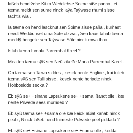
laßeb
hend
v̈che
Kitza
Weddichse
Soime
siße
panna
,
et
tæma
meidt
sen
suhre
ninck
laÿa
Taÿwase
rhumi
sisse
tachtis
wia
.
Ia
tæma
on
hend
lascknut
sen
Soime
sisse
paña
,
kum̃ast
needt
Weddichset
oma
Söte
otzwat
,
Sen
kaas
tahab
tæma
meddÿ
hengelle
sen
Taÿwase
Söte
ninck
rowa
thoa
.
Istub
tæma
Iumala
Parrembal
Kæel
?
Mea
teb
tæma
sÿß
sen
Neützikeße
Maria
Parrembal
Kæel
.
On
tæma
sen
Taiwa
siddes
,
kesck
nente
Englide
,
kui
tulleb
tæma
sÿß
sen
Talli
sisse
,
kesck
nente
heriadte
ninck
Hobbosidde
secka
?
Eb
sÿß
se+
+sinane
Lapsukene
se+
+sama
Ißandt
olle
,
kæ
nente
Pilwede
sees
murriseb
?
Eb
sÿß
tæma
se+
+sama
olle
kæ
keick
aßiat
kañab
ninck
peab
,
Ninck
laßeb
hend
Inimeste
Polwede
peel
piddada
?
Eb
sÿß
se+
+sinane
Lapsukene
se+
+sama
olle
,
kedda