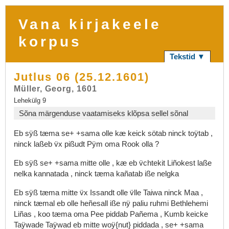
Vana kirjakeele
korpus
Tekstid ▼
Jutlus 06 (25.12.1601)
Müller, Georg, 1601
Lehekülg 9
Sõna märgenduse vaatamiseks klõpsa sellel sõnal
Eb
sÿß
tæma
se+
+sama
olle
kæ
keick
sötab
ninck
toÿtab
,
ninck
laßeb
v̈x
pißudt
Pÿm
oma
Rook
olla
?
Eb
sÿß
se+
+sama
mitte
olle
,
kæ
eb
v̈chtekit
Liñokest
laße
nelka
kannatada
,
ninck
tæma
kañatab
iße
nelgka
Eb
sÿß
tæma
mitte
v̈x
Issandt
olle
v̈lle
Taiwa
ninck
Maa
,
ninck
tæmal
eb
olle
heñesall
iße
nÿ
paliu
ruhmi
Bethlehemi
Liñas
,
koo
tæma
oma
Pee
piddab
Pañema
,
Kumb
keicke
Taÿwade
Taÿwad
eb
mitte
woÿ{nut}
piddada
,
se+
+sama