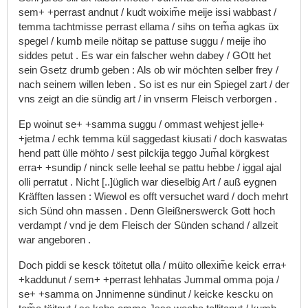
sem+
+perrast
andnut
/
kudt
woixim͂e
meije
issi
wabbast
/
temma
tachtmisse
perrast
ellama
/
sihs
on
tem͂a
agkas
üx
spegel
/
kumb
meile
nöitap
se
pattuse
suggu
/
meije
iho
siddes
petut
.
Es
war
ein
falscher
wehn
dabey
/
GOtt
het
sein
Gsetz
drumb
geben
:
Als
ob
wir
möchten
selber
frey
/
nach
seinem
willen
leben
.
So
ist
es
nur
ein
Spiegel
zart
/
der
vns
zeigt
an
die
sündig
art
/
in
vnserm
Fleisch
verborgen
.
Ep
woinut
se+
+samma
suggu
/
ommast
wehjest
jelle+
+jetma
/
echk
temma
kül
saggedast
kiusati
/
doch
kaswatas
hend
patt
ülle
möhto
/
sest
pilckija
teggo
Jum͂al
körgkest
erra+
+sundip
/
ninck
selle
leehal
se
pattu
hebbe
/
iggal
ajal
olli
perratut
.
Nicht
[..]üglich
war
dieselbig
Art
/
auß
eygnen
Kräfften
lassen
:
Wiewol
es
offt
versuchet
ward
/
doch
mehrt
sich
Sünd
ohn
massen
.
Denn
Gleißnerswerck
Gott
hoch
verdampt
/
vnd
je
dem
Fleisch
der
Sünden
schand
/
allzeit
war
angeboren
.
Doch
piddi
se
kesck
töitetut
olla
/
müito
ollexim͂e
keick
erra+
+kaddunut
/
sem+
+perrast
lehhatas
Jummal
omma
poja
/
se+
+samma
on
Jnnimenne
sündinut
/
keicke
kescku
on