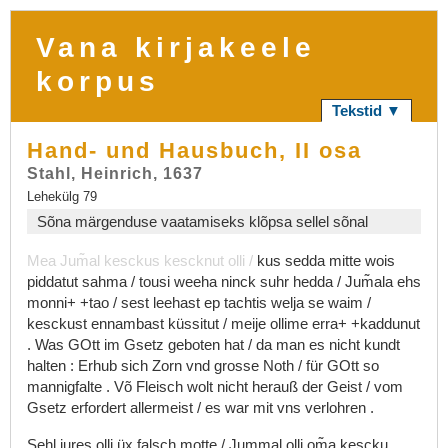
Vana kirjakeele
korpus
Tekstid ▼
Hand- und Hausbuch, II osa
Stahl, Heinrich, 1637
Lehekülg 79
Sõna märgenduse vaatamiseks klõpsa sellel sõnal
Mea
Jum͂al
kesckus
kescknut
olli
/
kus
sedda
mitte
wois
piddatut
sahma
/
tousi
weeha
ninck
suhr
hedda
/
Jum͂ala
ehs
monni+
+tao
/
sest
leehast
ep
tachtis
welja
se
waim
/
kesckust
ennambast
küssitut
/
meije
ollime
erra+
+kaddunut
.
Was
GOtt
im
Gsetz
geboten
hat
/
da
man
es
nicht
kundt
halten
:
Erhub
sich
Zorn
vnd
grosse
Noth
/
für
GOtt
so
mannigfalte
.
Võ
Fleisch
wolt
nicht
herauß
der
Geist
/
vom
Gsetz
erfordert
allermeist
/
es
war
mit
vns
verlohren
.
Sehl
jures
olli
üx
falsch
motte
/
Jummal
olli
om͂a
kescku