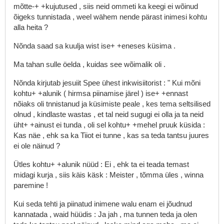
mõtte-+
+kujutused
,
siis
neid
ommeti
ka
keegi
ei
wõinud
õigeks
tunnistada
,
weel
wähem
nende
pärast
inimesi
kohtu
alla
heita
?
Nõnda
saad
sa
kuulja
wist
ise+
+eneses
küsima
.
Ma
tahan
sulle
öelda
,
kuidas
see
wõimalik
oli
.
Nõnda
kirjutab
jesuiit
Spee
ühest
inkwisiitorist
:
"
Kui
mõni
kohtu+
+alunik
(
hirmsa
piinamise
järel
)
ise+
+ennast
nõiaks
oli
tnnistanud
ja
küsimiste
peale
,
kes
tema
seltsilised
olnud
,
kindlaste
wastas
,
et
tal
neid
sugugi
ei
olla
ja
ta
neid
üht+
+ainust
ei
tunda
,
oli
sel
kohtu+
+mehel
pruuk
küsida
:
Kas
näe
,
ehk
sa
ka
Tiiot
ei
tunne
,
kas
sa
teda
tantsu
juures
ei
ole
näinud
?
Ütles
kohtu+
+alunik
nüüd
:
Ei
,
ehk
ta
ei
teada
temast
midagi
kurja
,
siis
käis
käsk
:
Meister
,
tõmma
üles
,
winna
paremine
!
Kui
seda
tehti
ja
piinatud
inimene
walu
enam
ei
jõudnud
kannatada
,
waid
hüüdis
:
Ja
jah
,
ma
tunnen
teda
ja
olen