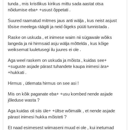
tunda
,
mis
kristlikus
kirikus
mittu
sada
aastat
otsa
nõidumise
eba+
+usust
õppetati
.
Suured
raamatud
mitmes
jaus
anti
wälja
,
kus
neist
asjust
tõsise
meelega
räägiti
ja
neid
õigeks
püüti
tunnistada
.
Raske
on
uskuda
,
et
inimese
waim
nii
sügawale
wõiks
langeda
ja
nii
hirmsaid
asju
wälja
mõttelda
,
kus
kõige
weiksemat
luuletusegi
ilu
juures
ei
ole
.
Aga
weel
raskem
on
uskuda
ja
mõista
,
kuidas
see+
+suguste
asjade
pärast
tuhandete
kaupa
inimesi
ära+
+hukkati
.
Hirmus
,
ütlemata
hirmus
on
see
asi
!
Mis
on
kõik
paganate
eba+
+usu
kombed
nende
asjade
jõleduse
wasta
?
Aga
kuidas
oli
siis
üle+
+ültse
wõimalik
,
et
nende
asjade
pärast
inimesi
hukka
mõisteti
?
Et
naad
esimesest
wiimaseni
muud
ei
ole
,
kui
inetumad