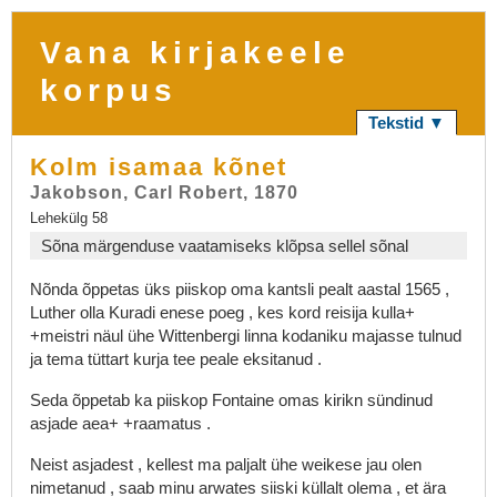
Vana kirjakeele
korpus
Tekstid ▼
Kolm isamaa kõnet
Jakobson, Carl Robert, 1870
Lehekülg 58
Sõna märgenduse vaatamiseks klõpsa sellel sõnal
Nõnda
õppetas
üks
piiskop
oma
kantsli
pealt
aastal
1565
,
Luther
olla
Kuradi
enese
poeg
,
kes
kord
reisija
kulla+
+meistri
näul
ühe
Wittenbergi
linna
kodaniku
majasse
tulnud
ja
tema
tüttart
kurja
tee
peale
eksitanud
.
Seda
õppetab
ka
piiskop
Fontaine
omas
kirikn
sündinud
asjade
aea+
+raamatus
.
Neist
asjadest
,
kellest
ma
paljalt
ühe
weikese
jau
olen
nimetanud
,
saab
minu
arwates
siiski
küllalt
olema
,
et
ära