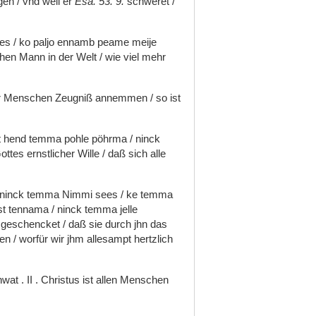
egen
/
vnd
weil
er
Esa.
53.
9.
schweret
/
des
/
ko
paljo
ennamb
peame
meije
chen
Mann
in
der
Welt
/
wie
viel
mehr
r
Menschen
Zeugniß
annemmen
/
so
ist
t
hend
temma
pohle
pöhrma
/
ninck
ottes
ernstlicher
Wille
/
daß
sich
alle
ninck
temma
Nimmi
sees
/
ke
temma
st
tennama
/
ninck
temma
jelle
n
geschencket
/
daß
sie
durch
jhn
das
len
/
worfür
wir
jhm
allesampt
hertzlich
hwat
.
II
.
Christus
ist
allen
Menschen