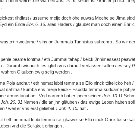
für
/
denn
weil
er
die
Warheit
Joh.
14.
6.
selber
ist
/
kan
er
ja
nicht
tri
t
.
eickest
rihdlast
/
ussume
meije
doch
öhe
auwsa
Meehe
se
Jlma
sid
Eyd
ein
Ende
Ebr.
6.
16.
alles
Haders
/
gläubet
man
doch
einen
Ehrli
e
wasto+
+wottame
/
sihs
on
Jummala
Tunnistus
suhremb
.
So
wir
de
e
pehle
peame
lohtma
/
eth
Jummal
tahap
/
keick
Jnnimessest
peawa
ma
.
Darumb
wir
auch
festiglich
vns
darauff
verlassen
sollen
/
es
sey
G
h
wahren
Glauben
ewig
selig
werden
.
ma
Poja
andnut
/
eth
nem͂at
lebbi
temma
se
Ello
ninck
töitelicko
heh
/
wat
sahma
/
kumba
ehs
meije
keick+
+sudda
temma
süddame
pohja
nne
armastanut
on
.
Vnd
darumb
hat
er
jhnen
seinen
Joh.
10
11
Soh
m
Joh.
20.
31
Namen
/
die
an
jhn
gläuben
/
das
ewige
Leben
haben
sol
len
/
weil
er
vns
erst
geliebet
1
Joh
4.
10.
hat
.
ut
/
eth
nemmat
lebbi
temma
se
igkawesse
Ello
ninck
Önnistusse
sa
Leben
vnd
die
Seligkeit
erlangen
.