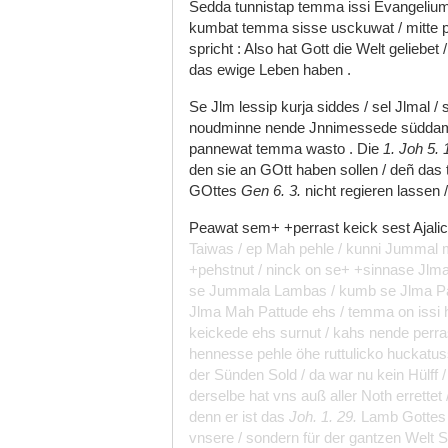
Sedda
tunnistap
temma
issi
Evangeli
kumbat
temma
sisse
usckuwat
/
mitte
spricht
:
Also
hat
Gott
die
Welt
geliebet
das
ewige
Leben
haben
.
Se
Jlm
lessip
kurja
siddes
/
sel
Jlmal
/
noudminne
nende
Jnnimessede
südda
pannewat
temma
wasto
.
Die
1.
Joh
5.
den
sie
an
GOtt
haben
sollen
/
deñ
das
GOttes
Gen
6.
3.
nicht
regieren
lassen
Peawat
sem+
+perrast
keick
sest
Ajali
Taiwas
/
ep
Mah
pehle
/
kunni
Jummal
+pehstnut
/
ninck
on
se+
+sinnase
Jlm
se
Jummala
Lambas
/
kumb
se
Jlma
P
Jlma
Mah
Pattude
ehs
/
temma
on
issi
keickede
ehs
surnut
/
kahs
nende
perr
hennesse
pehle
öhe
ruttulicko
huckatu
der
Sünden
Sold
/
da
war
nu
kein
Hülff
derselbe
hat
vns
auß
aller
Noth
errettet
denn
er
ist
das
Joh.
1.
29.
Lamb
Gotte
vnsere
/
sondern
für
der
gantzen
Welt
S