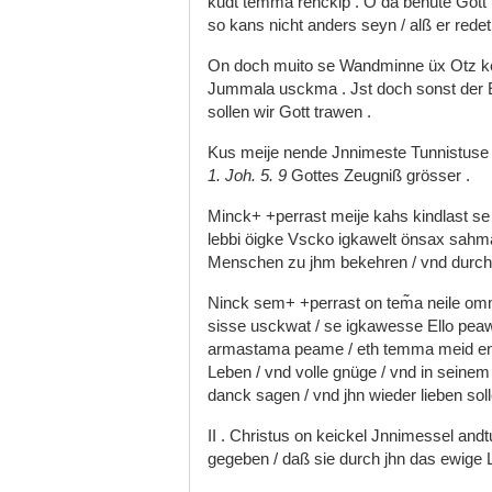
kudt
temma
rehckip
.
O
da
behüte
Gott
so
kans
nicht
anders
seyn
/
alß
er
rede
On
doch
muito
se
Wandminne
üx
Otz
k
Jummala
usckma
.
Jst
doch
sonst
der
sollen
wir
Gott
trawen
.
Kus
meije
nende
Jnnimeste
Tunnistus
1.
Joh.
5.
9
Gottes
Zeugniß
grösser
.
Minck+
+perrast
meije
kahs
kindlast
s
lebbi
öigke
Vscko
igkawelt
önsax
sah
Menschen
zu
jhm
bekehren
/
vnd
durc
Ninck
sem+
+perrast
on
tem͂a
neile
om
sisse
usckwat
/
se
igkawesse
Ello
pea
armastama
peame
/
eth
temma
meid
e
Leben
/
vnd
volle
gnüge
/
vnd
in
seine
danck
sagen
/
vnd
jhn
wieder
lieben
sol
II
.
Christus
on
keickel
Jnnimessel
andt
gegeben
/
daß
sie
durch
jhn
das
ewige