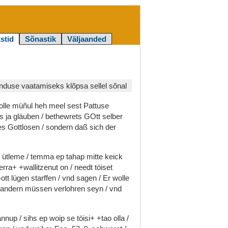
stid
Sõnastik
Väljaanded
duse vaatamiseks klõpsa sellel sõnal
olle
müñul
heh
meel
sest
Pattuse
es
ja
gläuben
/
bethewrets
GOtt
selber
es
Gottlosen
/
sondern
daß
sich
der
k
ütleme
/
temma
ep
tahap
mitte
keick
erra+
+wallitzenut
on
/
needt
töiset
ott
lügen
starffen
/
vnd
sagen
/
Er
wolle
andern
müssen
verlohren
seyn
/
vnd
annup
/
sihs
ep
woip
se
töisi+
+tao
olla
/