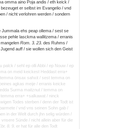
m͂a
omma
aino
Poja
andis
/
eth
keick
/
s
bezeuget
er
selbst
im
Evangelio
/
vnd
ben
/
nicht
verlohren
werden
/
sondern
e
Jummala
ehs
peap
ollema
/
sest
se
esse
pehle
lasckma
wallitzema
/
erranis
/
mangelen
Rom.
3.
23.
des
Ruhms
/
n
Jugend
auff
/
sie
wollen
sich
den
Geist
tu
palck
/
sehl
ep
olli
Abbi
/
ep
Nouw
/
ep
mma
on
meid
keickest
Heddast
erra+
temma
önsax
sahxit
/
sest
temma
on
peines
agkas
meije
/
erranis
keicke
edda
Surma
maitznut
/
temma
on
t
temma
erra+
+salkawat
/
ninck
wigen
Todes
sterben
/
denn
der
Todt
ist
rbarmete
/
vnd
vns
seinen
Sohn
gab
/
hen
in
der
Welt
durch
jhn
selig
würden
/
r
vnsere
Sünde
/
nicht
allein
aber
für
die
Ebr.
8.
9.
er
hat
für
alle
den
Todt