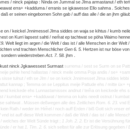
ummes
/
ninck
pajatap
:
Ninda
on
Jummal
se
Jlma
armastanut
/
eth
te
peawat
erra+
+kadduma
/
erranis
se
igkawesse
Ello
sahma
.
Solche
/
daß
er
seinen
eingebornen
Sohn
gab
/
auff
das
alle
/
die
an
jhm
gläu
se
on
/
keickel
Jnnimessel
Jlma
siddes
on
waja
se
kihtus
/
kumb
neil
mest
on
Kurri
lapsest
sahti
/
nem͂at
ep
tachtwat
se
pöha
Waimo
henn
19.
Welt
liegt
im
argen
/
die
Welt
/
das
ist
/
alle
Menschen
in
der
Welt
tichten
vnd
trachten
Menschlicher
Gen
6.
5.
Hertzen
ist
nur
böse
vo
/
sondern
wiederstreben
Act.
7.
58.
jhm
.
ckust
ninck
Jgkawessest
Surmast
surrema
/
sest
se
Surm
on
se
Pat
meije
pehle
hend
hallastas
/
ninck
meile
omma
Poja
andis
/
se+
+sa
a
sisse
tulnut
/
eth
se
Jlm
/
se
on
keick
Jnnimesset
Jlma
siddes
lebbi
attut
kannap
;
Temma
on
se
Leppitus
meije
Pattude
ehs
/
mitte
üx+
+
hend
keickede
ehs
Lunnastamissex
andnut
/
tem͂a
on
keickede
ehs
s
ast
/
kumbat
erra+
+kadduwat
/
temma
on
kahs
needt
ostnut
/
kumba
sse
sahtwat
.
Müssen
deßwegen
alle
des
Zeitlichen
Rom.
6.
23.
vnd
E
/
kein
Rath
/
weder
im
Him͂el
/
noch
auff
Erden
/
biß
Gott
sich
vnser
e
/
vnd
ist
auff
diese
Welt
kommen
/
daß
die
Welt
/
das
ist
/
alle
Mensc
s
/
welches
der
Welt
Sünde
trägt
;
1
Joh.
2.
2.
Er
ist
die
Versühnung
fü
ünde
/
er
hat
1.
Tim.
2.
6.
sich
selbst
für
alle
zur
Erlösung
gegeben
/