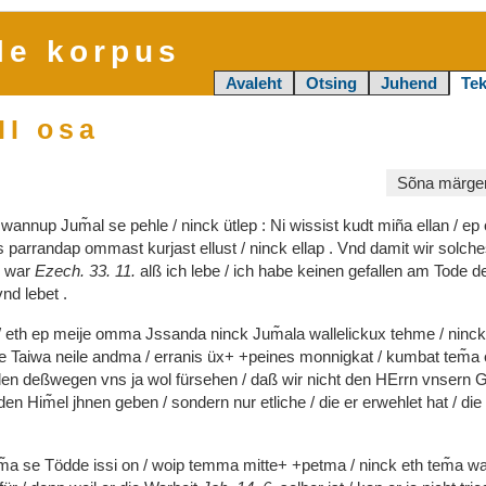
le korpus
Avaleht
Otsing
Juhend
Tek
II osa
Sõna märgen
s
wannup
Jum͂al
se
pehle
/
ninck
ütlep
:
Ni
wissist
kudt
miña
ellan
/
ep
s
parrandap
ommast
kurjast
ellust
/
ninck
ellap
.
Vnd
damit
wir
solch
o
war
Ezech.
33.
11.
alß
ich
lebe
/
ich
habe
keinen
gefallen
am
Tode
d
vnd
lebet
.
/
eth
ep
meije
omma
Jssanda
ninck
Jum͂ala
wallelickux
tehme
/
ninc
e
Taiwa
neile
andma
/
erranis
üx+
+peines
monnigkat
/
kumbat
tem͂a
len
deßwegen
vns
ja
wol
fürsehen
/
daß
wir
nicht
den
HErrn
vnsern
G
den
Him͂el
jhnen
geben
/
sondern
nur
etliche
/
die
er
erwehlet
hat
/
die
m͂a
se
Tödde
issi
on
/
woip
temma
mitte+
+petma
/
ninck
eth
tem͂a
w