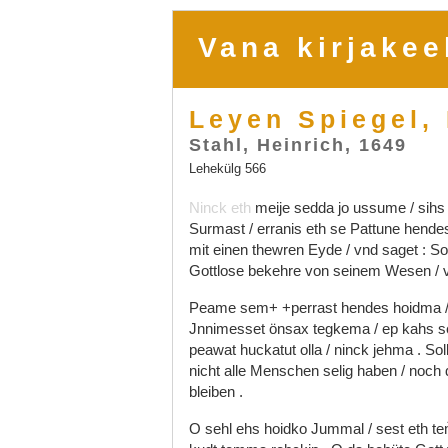
Vana kirjakee
Leyen Spiegel, 
Stahl, Heinrich, 1649
Lehekülg 566
Ninck
eth
meije
sedda
jo
ussume
/
sih
Surmast
/
erranis
eth
se
Pattune
hende
mit
einen
thewren
Eyde
/
vnd
saget
:
S
Gottlose
bekehre
von
seinem
Wesen
/
Peame
sem+
+perrast
hendes
hoidma
Jnnimesset
önsax
tegkema
/
ep
kahs
s
peawat
huckatut
olla
/
ninck
jehma
.
Sol
nicht
alle
Menschen
selig
haben
/
noch
bleiben
.
O
sehl
ehs
hoidko
Jummal
/
sest
eth
te