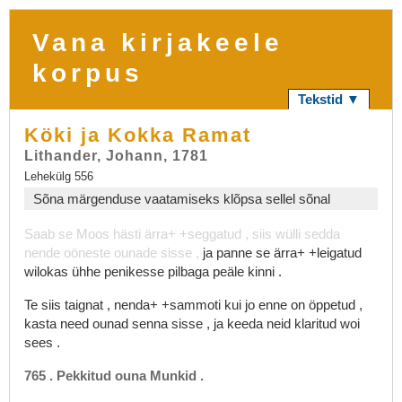
Vana kirjakeele
korpus
Tekstid ▼
Köki ja Kokka Ramat
Lithander, Johann, 1781
Lehekülg 556
Sõna märgenduse vaatamiseks klõpsa sellel sõnal
Saab
se
Moos
hästi
ärra+
+seggatud
,
siis
wülli
sedda
nende
oöneste
ounade
sisse
,
ja
panne
se
ärra+
+leigatud
wilokas
ühhe
penikesse
pilbaga
peäle
kinni
.
Te
siis
taignat
,
nenda+
+sammoti
kui
jo
enne
on
öppetud
,
kasta
need
ounad
senna
sisse
,
ja
keeda
neid
klaritud
woi
sees
.
765
.
Pekkitud
ouna
Munkid
.