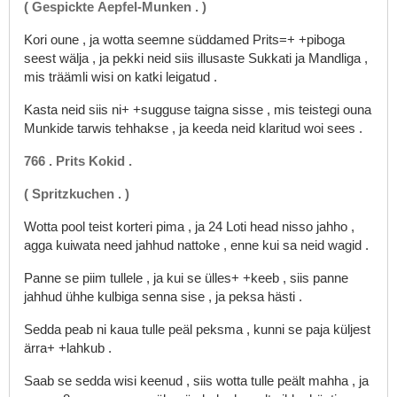
(
Gespickte
Aepfel-Munken
.
)
Kori
oune
,
ja
wotta
seemne
süddamed
Prits=+
+piboga
seest
wälja
,
ja
pekki
neid
siis
illusaste
Sukkati
ja
Mandliga
,
mis
träämli
wisi
on
katki
leigatud
.
Kasta
neid
siis
ni+
+sugguse
taigna
sisse
,
mis
teistegi
ouna
Munkide
tarwis
tehhakse
,
ja
keeda
neid
klaritud
woi
sees
.
766
.
Prits
Kokid
.
(
Spritzkuchen
.
)
Wotta
pool
teist
korteri
pima
,
ja
24
Loti
head
nisso
jahho
,
agga
kuiwata
need
jahhud
nattoke
,
enne
kui
sa
neid
wagid
.
Panne
se
piim
tullele
,
ja
kui
se
ülles+
+keeb
,
siis
panne
jahhud
ühhe
kulbiga
senna
sise
,
ja
peksa
hästi
.
Sedda
peab
ni
kaua
tulle
peäl
peksma
,
kunni
se
paja
küljest
ärra+
+lahkub
.
Saab
se
sedda
wisi
keenud
,
siis
wotta
tulle
peält
mahha
,
ja