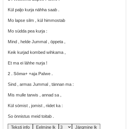
Kül
paljo
kurja
nähha
saab
.
Mo
lapse
silm
,
kül
himmostab
Mo
südda
pea
kurja
:
Mind
,
helde
Jummal
,
öppeta
,
Keik
kurjad
kombed
wihkama
,
Et
ma
ei
lähhe
nurja
!
2
.
Söma+
+aja
Palwe
.
Sind
,
armas
Jummal
,
tännan
ma
:
Mis
mulle
tarwis
,
annad
sa
,
Kül
sömist
,
jomist
,
riidet
ka
:
So
önnistus
meid
toitab
.
Teksti info
Eelmine lk
Järgmine lk