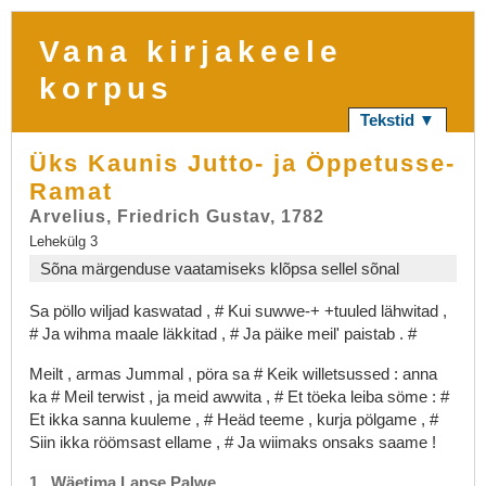
Vana kirjakeele
korpus
Tekstid ▼
Üks Kaunis Jutto- ja Öppetusse-
Ramat
Arvelius, Friedrich Gustav, 1782
Lehekülg 3
Sõna märgenduse vaatamiseks klõpsa sellel sõnal
Sa
pöllo
wiljad
kaswatad
,
#
Kui
suwwe-+
+tuuled
lähwitad
,
#
Ja
wihma
maale
läkkitad
,
#
Ja
päike
meil'
paistab
.
#
Meilt
,
armas
Jummal
,
pöra
sa
#
Keik
willetsussed
:
anna
ka
#
Meil
terwist
,
ja
meid
awwita
,
#
Et
töeka
leiba
söme
:
#
Et
ikka
sanna
kuuleme
,
#
Heäd
teeme
,
kurja
pölgame
,
#
Siin
ikka
röömsast
ellame
,
#
Ja
wiimaks
onsaks
saame
!
1
.
Wäetima
Lapse
Palwe
.