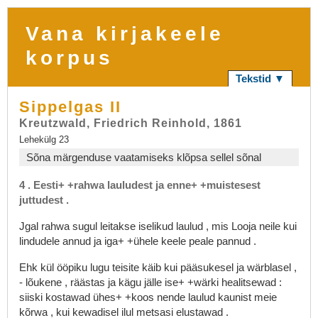
Vana kirjakeele
korpus
Tekstid ▼
Sippelgas II
Kreutzwald, Friedrich Reinhold, 1861
Lehekülg 23
Sõna märgenduse vaatamiseks klõpsa sellel sõnal
4
.
Eesti+
+rahwa
lauludest
ja
enne+
+muistesest
juttudest
.
Jgal
rahwa
sugul
leitakse
iselikud
laulud
,
mis
Looja
neile
kui
lindudele
annud
ja
iga+
+ühele
keele
peale
pannud
.
Ehk
kül
ööpiku
lugu
teisite
käib
kui
pääsukesel
ja
wärblasel
,
-
lõukene
,
räästas
ja
kägu
jälle
ise+
+wärki
healitsewad
:
siiski
kostawad
ühes+
+koos
nende
laulud
kaunist
meie
kõrwa
,
kui
kewadisel
ilul
metsasi
elustawad
.