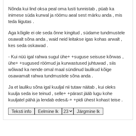
Nõnda
kui
lind
oksa
peal
oma
lusti
tunnistab
,
püab
ka
inimese
süda
kurwal
ja
röömu
aeal
sest
märku
anda
,
mis
teda
liigutas
.
Aga
kõigile
ei
ole
seda
õnne
kingitud
,
südame
tundmustele
osawalt
sõna
anda
,
waid
neid
leitakse
igas
kohas
arwalt
,
kes
seda
oskawad
.
-
Kui
nüü
igal
rahwa
sugul
ühe+
+suguse
seisuse
kõrwas
,
ühe+
+sugused
röömud
ja
kurwastused
juhtuwad
,
siis
wõiwad
ka
nende
omal
maal
sündinud
laulikud
kõige
osawamalt
rahwa
tundmustele
sõna
anda
.
Ja
et
lauliku
sõna
igal
kuuljal
nii
tutaw
näitab
,
kui
oleks
kuulja
seda
ise
teinud
,
selle+
+pärast
jääb
lugu
kohe
kuuljatel
pähä
ja
lendab
edes&-+
+pidi
ühest
kohast
teise
.
Teksti info
Eelmine lk
Järgmine lk