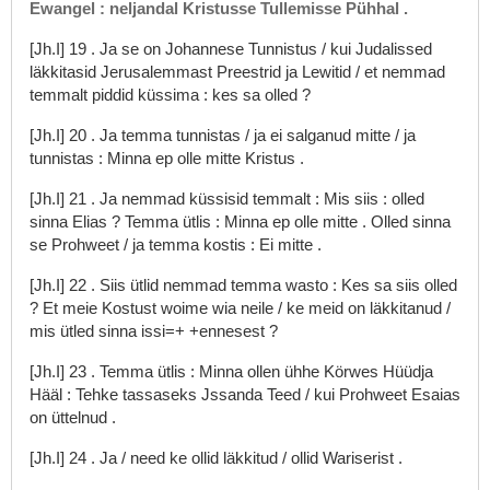
Ewangel
:
neljandal
Kristusse
Tullemisse
Pühhal
.
[Jh.I]
19
.
Ja
se
on
Johannese
Tunnistus
/
kui
Judalissed
läkkitasid
Jerusalemmast
Preestrid
ja
Lewitid
/
et
nemmad
temmalt
piddid
küssima
:
kes
sa
olled
?
[Jh.I]
20
.
Ja
temma
tunnistas
/
ja
ei
salganud
mitte
/
ja
tunnistas
:
Minna
ep
olle
mitte
Kristus
.
[Jh.I]
21
.
Ja
nemmad
küssisid
temmalt
:
Mis
siis
:
olled
sinna
Elias
?
Temma
ütlis
:
Minna
ep
olle
mitte
.
Olled
sinna
se
Prohweet
/
ja
temma
kostis
:
Ei
mitte
.
[Jh.I]
22
.
Siis
ütlid
nemmad
temma
wasto
:
Kes
sa
siis
olled
?
Et
meie
Kostust
woime
wia
neile
/
ke
meid
on
läkkitanud
/
mis
ütled
sinna
issi=+
+ennesest
?
[Jh.I]
23
.
Temma
ütlis
:
Minna
ollen
ühhe
Körwes
Hüüdja
Hääl
:
Tehke
tassaseks
Jssanda
Teed
/
kui
Prohweet
Esaias
on
üttelnud
.
[Jh.I]
24
.
Ja
/
need
ke
ollid
läkkitud
/
ollid
Wariserist
.