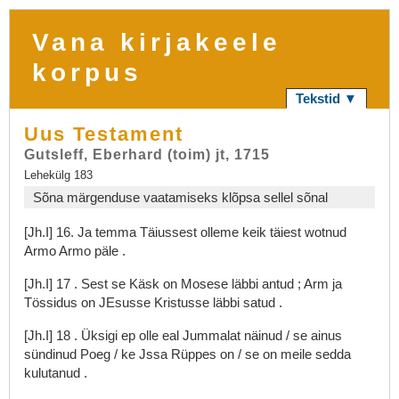
Vana kirjakeele
korpus
Tekstid ▼
Uus Testament
Gutsleff, Eberhard (toim) jt, 1715
Lehekülg 183
Sõna märgenduse vaatamiseks klõpsa sellel sõnal
[Jh.I]
16.
Ja
temma
Täiussest
olleme
keik
täiest
wotnud
Armo
Armo
päle
.
[Jh.I]
17
.
Sest
se
Käsk
on
Mosese
läbbi
antud
;
Arm
ja
Tössidus
on
JEsusse
Kristusse
läbbi
satud
.
[Jh.I]
18
.
Üksigi
ep
olle
eal
Jummalat
näinud
/
se
ainus
sündinud
Poeg
/
ke
Jssa
Rüppes
on
/
se
on
meile
sedda
kulutanud
.