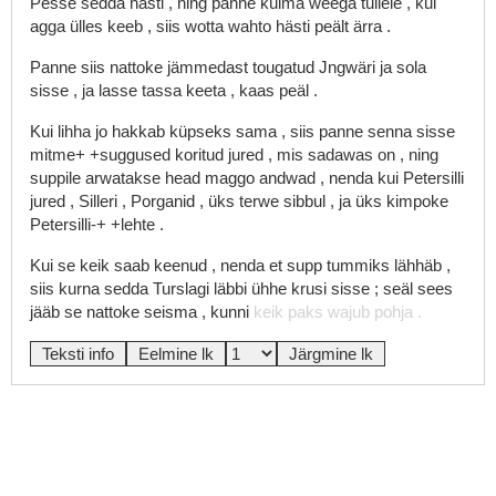
Pesse
sedda
hästi
,
ning
panne
külma
weega
tullele
,
kui
agga
ülles
keeb
,
siis
wotta
wahto
hästi
peält
ärra
.
Panne
siis
nattoke
jämmedast
tougatud
Jngwäri
ja
sola
sisse
,
ja
lasse
tassa
keeta
,
kaas
peäl
.
Kui
lihha
jo
hakkab
küpseks
sama
,
siis
panne
senna
sisse
mitme+
+suggused
koritud
jured
,
mis
sadawas
on
,
ning
suppile
arwatakse
head
maggo
andwad
,
nenda
kui
Petersilli
jured
,
Silleri
,
Porganid
,
üks
terwe
sibbul
,
ja
üks
kimpoke
Petersilli-+
+lehte
.
Kui
se
keik
saab
keenud
,
nenda
et
supp
tummiks
lähhäb
,
siis
kurna
sedda
Turslagi
läbbi
ühhe
krusi
sisse
;
seäl
sees
jääb
se
nattoke
seisma
,
kunni
keik
paks
wajub
pohja
.
Teksti info
Eelmine lk
Järgmine lk