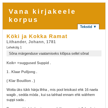
Vana kirjakeele
korpus
Tekstid ▼
Köki ja Kokka Ramat
Lithander, Johann, 1781
Lehekülg 1
Sõna märgenduse vaatamiseks klõpsa sellel sõnal
Keik+
+suggused
Suppid
.
1
.
Klaar
Pulljong
.
(
Klar
Bouillon
.
)
Wotta
üks
tükk
härja
lihha
,
mis
pool
leisikast
ehk
16
naela
wagib
,
sedda
möda
,
kui
sa
tahhad
ennam
ehk
wähhem
suppi
sada
.