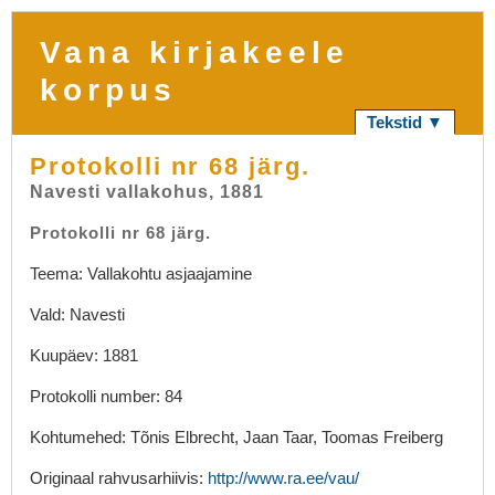
Vana kirjakeele
korpus
Tekstid ▼
Protokolli nr 68 järg.
Navesti vallakohus, 1881
Protokolli nr 68 järg.
Teema: Vallakohtu asjaajamine
Vald: Navesti
Kuupäev: 1881
Protokolli number: 84
Kohtumehed: Tõnis Elbrecht, Jaan Taar, Toomas Freiberg
Originaal rahvusarhiivis:
http://www.ra.ee/vau/