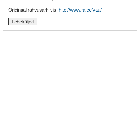
Originaal rahvusarhiivis:
http://www.ra.ee/vau/
Leheküljed