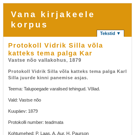
Vana kirjakeele
korpus
Tekstid ▼
Protokoll Vidrik Silla võla
katteks tema palga Kar
Vastse nõo vallakohus, 1879
Protokoll Vidrik Silla võla katteks tema palga Karl
Silla juurde kinni panemise asjas.
Teema: Talupoegade varalised tehingud. Võlad.
Vald: Vastse nõo
Kuupäev: 1879
Protokolli number: teadmata
Kohtumehed: P. Laas, A. Aur, H. Paurson