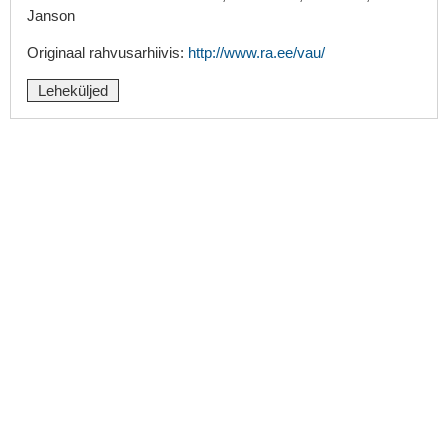
Janson
Originaal rahvusarhiivis:
http://www.ra.ee/vau/
Leheküljed