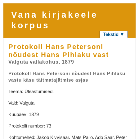
Vana kirjakeele
korpus
Tekstid ▼
Protokoll Hans Petersoni
nõudest Hans Pihlaku vast
Valguta vallakohus, 1879
Protokoll Hans Petersoni nõudest Hans Pihlaku
vastu käsu täitmatajätmise asjas
Teema: Üleastumised.
Vald: Valguta
Kuupäev: 1879
Protokolli number: 73
Kohtumehed: Jakob Kivvisaar, Mats Pallo, Ado Saar, Peter