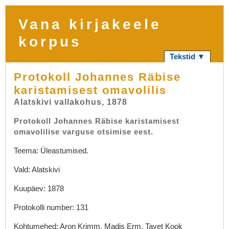
Vana kirjakeele
korpus
Tekstid ▼
Protokoll Johannes Räbise
karistamisest omavolilis
Alatskivi vallakohus, 1878
Protokoll Johannes Räbise karistamisest
omavolilise varguse otsimise eest.
Teema: Üleastumised.
Vald: Alatskivi
Kuupäev: 1878
Protokolli number: 131
Kohtumehed: Aron Krimm, Madis Erm, Tavet Kook