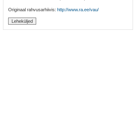
Originaal rahvusarhiivis:
http://www.ra.ee/vau/
Leheküljed