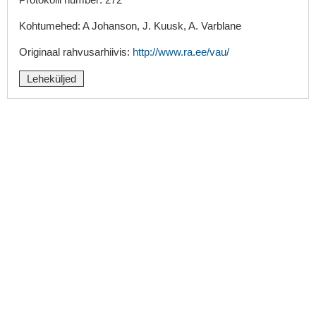
Kohtumehed: A Johanson, J. Kuusk, A. Varblane
Originaal rahvusarhiivis:
http://www.ra.ee/vau/
Leheküljed