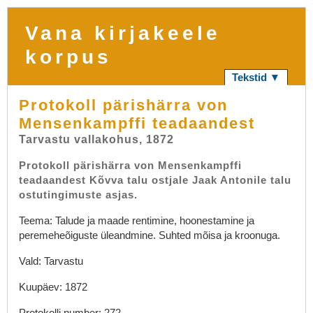
Vana kirjakeele
korpus
Tekstid ▼
Protokoll pärishärra von
Mensenkampffi teadaandest
Tarvastu vallakohus, 1872
Protokoll pärishärra von Mensenkampffi
teadaandest Kõvva talu ostjale Jaak Antonile talu
ostutingimuste asjas.
Teema: Talude ja maade rentimine, hoonestamine ja
peremeheõiguste üleandmine. Suhted mõisa ja kroonuga.
Vald: Tarvastu
Kuupäev: 1872
Protokolli number: 272