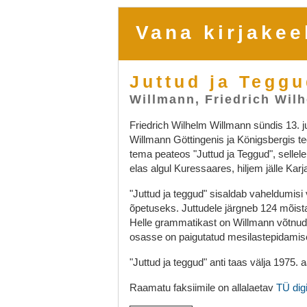
Vana kirjakee
Juttud ja Tegg
Willmann, Friedrich Wil
Friedrich Wilhelm Willmann sündis 13. 
Willmann Göttingenis ja Königsbergis te
tema peateos "Juttud ja Teggud", sellel
elas algul Kuressaares, hiljem jälle Karj
"Juttud ja teggud" sisaldab vaheldumisi
õpetuseks. Juttudele järgneb 124 mõist
Helle grammatikast on Willmann võtnud
osasse on paigutatud mesilastepidamis
"Juttud ja teggud" anti taas välja 1975. 
Raamatu faksiimile on allalaetav
TÜ dig