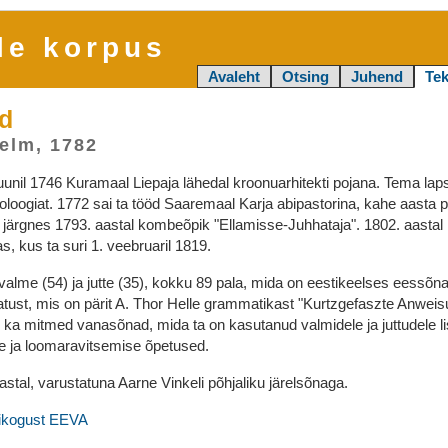
le korpus
Avaleht
Otsing
Juhend
Tek
ud
helm, 1782
juunil 1746 Kuramaal Liepaja lähedal kroonuarhitekti pojana. Tema l
oloogiat. 1772 sai ta tööd Saaremaal Karja abipastorina, kahe aasta p
e järgnes 1793. aastal kombeõpik "Ellamisse-Juhhataja". 1802. aastal
as, kus ta suri 1. veebruaril 1819.
 valme (54) ja jutte (35), kokku 89 pala, mida on eestikeelses eessõna
atust, mis on pärit A. Thor Helle grammatikast "Kurtzgefaszte Anwei
 ka mitmed vanasõnad, mida ta on kasutanud valmidele ja juttudele 
e ja loomaravitsemise õpetused.
aastal, varustatuna Aarne Vinkeli põhjaliku järelsõnaga.
ikogust EEVA