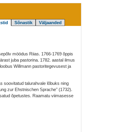
stid
Sõnastik
Väljaanded
apsepõlv möödus Riias. 1766-1769 õppis
ärast juba pastorina. 1782. aastal ilmus
 loobus Willmann pastoritegevusest ja
s soovitatud talurahvale lõbuks ning
sung zur Ehstnischen Sprache" (1732).
lisatud õpetustes. Raamatu viimasesse