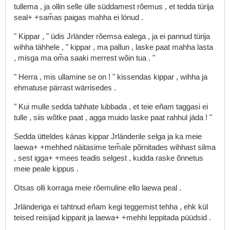
tullema
,
ja
ollin
selle
ülle
süddamest
rõemus
,
et
tedda
türija
seal+
+sam̃as
paigas
mahha
ei
lönud
.
"
Kippar
,
"
üdis
Jrländer
rõemsa
ealega
,
ja
ei
pannud
türija
wihha
tähhele
,
"
kippar
,
ma
pallun
,
laske
paat
mahha
lasta
,
misga
ma
om̃a
saaki
merrest
wõin
tua
.
"
"
Herra
,
mis
ullamine
se
on
!
"
kissendas
kippar
,
wihha
ja
ehmatuse
pärrast
wärrisedes
.
"
Kui
mulle
sedda
tahhate
lubbada
,
et
teie
eñam
taggasi
ei
tulle
,
siis
wõtke
paat
,
agga
muido
laske
paat
rahhul
jäda
!
"
Sedda
ütteldes
känas
kippar
Jrländerile
selga
ja
ka
meie
laewa+
+mehhed
näitasime
tem̃ale
põrnitades
wihhast
silma
,
sest
igga+
+mees
teadis
selgest
,
kudda
raske
õnnetus
meie
peale
kippus
.
Otsas
olli
korraga
meie
rõemuline
ello
laewa
peal
.
Jrländeriga
ei
tahtnud
eñam
kegi
teggemist
tehha
,
ehk
kül
teised
reisijad
kipparit
ja
laewa+
+mehhi
leppitada
püüdsid
.