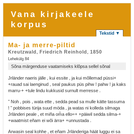
Vana kirjakeele
korpus
Tekstid ▼
Ma- ja merre-piltid
Kreutzwald, Friedrich Reinhold, 1850
Lehekülg 84
Sõna märgenduse vaatamiseks klõpsa sellel sõnal
Jrländer
naeris
jälle
,
kui
essite
,
ja
kui
mõllemad
püssi+
+rauad
sai
laenginud
,
seal
paukus
püs
pihw
!
pahw
!
ja
kaks
marru-+
+tule
lindu
kukkusid
surnult
merresse
.
"
Noh
,
pois
,
wata
ette
,
sedda
pead
sa
mulle
kätte
tassuma
!
"
pobbises
türija
suud
möda
,
ja
watas
ni
kolleda
silmaga
Jrländeri
peale
,
et
miña
om̃a
ello=+
+päiwil
sedda
silma-+
+waatmist
eñam
ei
wõi
ärra+
+unnustada
.
Arwasin
seal
kohhe
,
et
eñam
Jrländeriga
häät
luggu
ei
sa