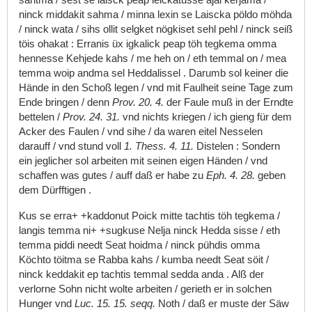
ninck
middakit
sahma
/
minna
lexin
se
Laiscka
pöldo
möhda
/
ninck
wata
/
sihs
ollit
selgket
nögkiset
sehl
pehl
/
ninck
seiß
töis
ohakat
:
Erranis
üx
igkalick
peap
töh
tegkema
omma
hennesse
Kehjede
kahs
/
me
heh
on
/
eth
temmal
on
/
mea
temma
woip
andma
sel
Heddalissel
.
Darumb
sol
keiner
die
Hände
in
den
Schoß
legen
/
vnd
mit
Faulheit
seine
Tage
zum
Ende
bringen
/
denn
Prov.
20.
4.
der
Faule
muß
in
der
Erndte
bettelen
/
Prov.
24.
31.
vnd
nichts
kriegen
/
ich
gieng
für
dem
Acker
des
Faulen
/
vnd
sihe
/
da
waren
eitel
Nesselen
darauff
/
vnd
stund
voll
1.
Thess.
4.
11.
Distelen
:
Sondern
ein
jeglicher
sol
arbeiten
mit
seinen
eigen
Händen
/
vnd
schaffen
was
gutes
/
auff
daß
er
habe
zu
Eph.
4.
28.
geben
dem
Dürfftigen
.
Kus
se
erra+
+kaddonut
Poick
mitte
tachtis
töh
tegkema
/
langis
temma
ni+
+sugkuse
Nelja
ninck
Hedda
sisse
/
eth
temma
piddi
needt
Seat
hoidma
/
ninck
pühdis
omma
Köchto
töitma
se
Rabba
kahs
/
kumba
needt
Seat
söit
/
ninck
keddakit
ep
tachtis
temmal
sedda
anda
.
Alß
der
verlorne
Sohn
nicht
wolte
arbeiten
/
gerieth
er
in
solchen
Hunger
vnd
Luc.
15.
15.
seqq.
Noth
/
daß
er
muste
der
Säw