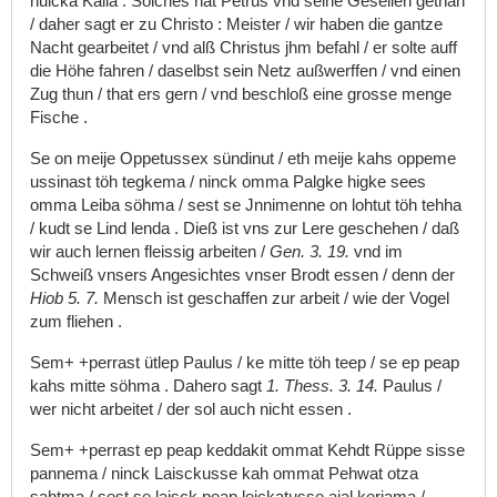
hulcka
Kalla
.
Solches
hat
Petrus
vnd
seine
Gesellen
gethan
/
daher
sagt
er
zu
Christo
:
Meister
/
wir
haben
die
gantze
Nacht
gearbeitet
/
vnd
alß
Christus
jhm
befahl
/
er
solte
auff
die
Höhe
fahren
/
daselbst
sein
Netz
außwerffen
/
vnd
einen
Zug
thun
/
that
ers
gern
/
vnd
beschloß
eine
grosse
menge
Fische
.
Se
on
meije
Oppetussex
sündinut
/
eth
meije
kahs
oppeme
ussinast
töh
tegkema
/
ninck
omma
Palgke
higke
sees
omma
Leiba
söhma
/
sest
se
Jnnimenne
on
lohtut
töh
tehha
/
kudt
se
Lind
lenda
.
Dieß
ist
vns
zur
Lere
geschehen
/
daß
wir
auch
lernen
fleissig
arbeiten
/
Gen.
3.
19.
vnd
im
Schweiß
vnsers
Angesichtes
vnser
Brodt
essen
/
denn
der
Hiob
5.
7.
Mensch
ist
geschaffen
zur
arbeit
/
wie
der
Vogel
zum
fliehen
.
Sem+
+perrast
ütlep
Paulus
/
ke
mitte
töh
teep
/
se
ep
peap
kahs
mitte
söhma
.
Dahero
sagt
1.
Thess.
3.
14.
Paulus
/
wer
nicht
arbeitet
/
der
sol
auch
nicht
essen
.
Sem+
+perrast
ep
peap
keddakit
ommat
Kehdt
Rüppe
sisse
pannema
/
ninck
Laisckusse
kah
ommat
Pehwat
otza
sahtma
/
sest
se
laisck
peap
leickatusse
ajal
kerjama
/