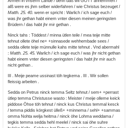
Armen
in
vnserm
Lande
/
denn
daß
wil
GOTT
annemmen
/
alß
were
es
jhm
selber
widerfahren
/
wie
Christus
bezeuget
/
Matth.
25.
40.
wenn
er
spricht
:
Warlich
/
ich
sage
euch
/
was
jhr
gethan
habt
einem
vnter
diesen
meinen
geringsten
Brüdern
/
das
habt
jhr
mir
gethan
.
Ninck
tahs
:
Töddest
/
minna
ütlen
teile
/
mea
teije
mitte
tehnut
ollete
öhel
ne+
+sinnasede
wehhembade
sees
/
sedda
ollete
teije
münnulle
kahs
mitte
tehnut
.
Vnd
abermahl
:
Matth.
25.
45.
Warlich
/
ich
sage
euch
/
was
jhr
nicht
gethan
habt
einem
vnter
diesen
geringsten
/
das
habt
jhr
mir
auch
nicht
gethan
.
III
.
Meije
peame
ussinast
töh
tegkema
.
III
.
Wir
sollen
fleissig
arbeiten
.
Sedda
on
Petrus
ninck
temma
Seltz
tehnut
/
sem+
+perrast
ütlep
temma
Christusse
wasto
:
Meister
/
meije
olleme
keick
piddose
Öhse
töh
tehnut
/
ninck
kus
Christus
temmal
kesck
/
temma
piddis
körgkest
ülleß+
+minnema
/
sehl+
+sammas
omma
Nohta
welja
heitma
/
ninck
öhe
Lohma
weddama
/
tegkis
temma
sedda
hehl
meelel
/
ninck
sai
öhe
suhre