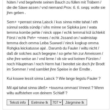
hüten
/
vnd
begehrete
seinen
Bauch
zu
füllen
mit
Träbern
/
die
die
Säwe
assen
/
vnd
niemand
Prov.
6.
6.
seqq.
wolte
sie
jhm
geben
.
Sem+
+perrast
sinna
Laisck
/
kus
sinna
mitte
tahat
/
eth
sünnul
sedda
sündip
/
sihs
minne
se
Siploka
jure
/
wata
temma
kombe
pehle
/
ninck
oppe
/
echk
temmal
kül
üchtekit
Först
/
echk
Peh+
+mees
/
echk
Jssand
on
/
walmistap
temma
doch
omma
Leiba
Suwwel
/
ninck
kogkup
omma
Rohgka
leickatusse
ajal
.
Darumb
du
Fauler
/
wiltu
nicht
/
daß
dir
solches
auch
begegne
/
so
gehe
hin
zur
Ameissen
/
sihe
jhre
weise
an
/
vnd
lerne
/
ob
sie
wol
keinen
Fürsten
/
noch
Häuptman
/
noch
Herrn
hat
/
bereitet
sie
doch
jhr
Brodt
im
Sommer
/
vnd
samblet
jhre
Speise
in
der
Erndte
.
Kui
kouwe
lessit
sinna
Laisck
?
Wie
lange
liegstu
Fauler
?
Mil
ajal
tahat
sinna
ülleß+
+tousma
ommast
Vnnest
?
Wenn
wiltu
auffstehen
von
deinem
Schlaff
?
Teksti info
Eelmine lk
Järgmine lk