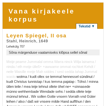
Vana kirjakeele
korpus
Tekstid ▼
Leyen Spiegel, II osa
Stahl, Heinrich, 1649
Lehekülg 707
Sõna märgenduse vaatamiseks klõpsa sellel sõnal
Meije
peame
Jummalal
omma
Warra
ninck
Wilja
lainama
/
ninda
/
eth
meije
ülleß+
+awwame
ommat
rochket
Kehdt
/
neile
Waisille
meije
Mah
siddes
/
sest
sedda
tahap
Jummal
wasto
wotma
/
kudt
ollex
se
temmal
hennessel
sündinut
/
kudt
Christus
tunnistap
/
kus
temma
pajatap
:
Töhst
/
minna
ütlen
teile
/
mea
teije
tehnut
ollete
öhel
ne+
+sinnasede
münno
wehhembade
Wendade
sehs
/
sedda
ollete
teije
münnul
tehnut
.
Wir
sollen
Gotte
vnsern
Vorrath
vnd
Güter
leihen
/
also
/
daß
wir
vnsere
milde
Hand
auffthun
/
den