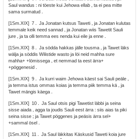
Saul
wandus
:
ni
töeste
kui
Jehowa
ellab
,
ta
ei
pea
mitte
sama
surmatud
.
[1Sm.XIX]
7
.
Ja
Jonatan
kutsus
Taweti
,
ja
Jonatan
kulutas
temmale
keik
need
sannad
,
ja
Jonatan
wiis
Tawetit
Sauli
jure
,
ja
ta
olli
temma
ees
nenda
kui
eile
ja
enne
.
[1Sm.XIX]
8
.
Ja
södda
hakkas
jälle
tousma
,
ja
Tawet
läks
wälja
ja
söddis
Wilistide
wasto
ja
löi
neid
mahha
sure
mahha+
+lömissega
,
et
nemmad
ta
eest
ärra+
+pöggenesid
.
[1Sm.XIX]
9
.
Ja
kurri
waim
Jehowa
käest
sai
Sauli
peäle
,
ja
temma
istus
ommas
koias
ja
temma
piik
temma
kä
,
ja
Tawet
mängis
käega
.
[1Sm.XIX]
10
.
Ja
Saul
otsis
pigi
Tawetist
läbbi
ja
seina
sisse
aiada
,
agga
ta
joudis
Sauli
eest
ärra
:
siis
aias
ta
piki
seina
sisse
;
ja
Tawet
pöggenes
ja
peäsis
ärra
sel+
+sammal
ösel
.
[1Sm.XIX]
11
.
Ja
Saul
läkkitas
Käskusid
Taweti
koia
jure