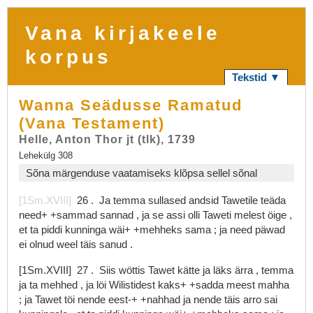
Vana kirjakeele
korpus
Tekstid ▼
Wanna Seädusse Ramatud
(Vana Testament)
Helle, Anton Thor jt (tlk), 1739
Lehekülg 308
Sõna märgenduse vaatamiseks klõpsa sellel sõnal
[1Sm.XVIII]
26
.
Ja
temma
sullased
andsid
Tawetile
teäda
need+
+sammad
sannad
,
ja
se
assi
olli
Taweti
melest
öige
,
et
ta
piddi
kunninga
wäi+
+mehheks
sama
;
ja
need
päwad
ei
olnud
weel
täis
sanud
.
[1Sm.XVIII]
27
.
Siis
wöttis
Tawet
kätte
ja
läks
ärra
,
temma
ja
ta
mehhed
,
ja
löi
Wilistidest
kaks+
+sadda
meest
mahha
;
ja
Tawet
töi
nende
eest-+
+nahhad
ja
nende
täis
arro
sai