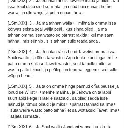
[1Sm.XIX]
2
.
Ja
Jonatan
andis
Tawetile
teäda
ja
ütles
:
Mo
issa
Saul
otsib
sind
surmata
,
ja
nüüd
hoia
ennast
hom̃e
warra
,
ja
olle
warjul
ja
petta
ennast
ärra
.
[1Sm.XIX]
3
.
Ja
ma
tahhan
wälja+
+miñna
ja
omma
issa
körwas
seista
seäl
wälja
peäl
,
kus
sinna
olled
,
ja
ma
tahhan
omma
issa
wasto
so
pärrast
räkida
;
kui
ma
saan
nähha
,
mis
sünnib
,
siis
tahhan
sulle
teäda
anda
.
[1Sm.XIX]
4
.
Ja
Jonatan
räkis
head
Tawetist
omma
issa
Sauli
wasto
,
ja
ütles
ta
wasto
:
Ärgo
tehko
kunningas
mitte
patto
omma
sullase
Taweti
wasto
,
sest
ta
polle
mitte
so
wasto
patto
teinud
,
ja
peälegi
on
temma
teggemissed
sulle
wägga
head
.
[1Sm.XIX]
5
.
Ja
ta
on
omma
hinge
pannud
om̃a
peusse
ja
lönud
se
Wilisti+
+mehhe
mahha
,
ja
Jehowa
on
ta
läbbi
suurt
abbi
keige
Israelile
saatnud
,
sa
olled
sedda
isse
näinud
ja
römus
olnud
:
ja
miks+
+pärrast
tahhad
sa
ilma+
+süta
werre
wasto
patto
tehha?
et
sa
wöttaksid
Taweti
ilma+
+asjata
surmata
.
[1Sm.XIX]
6
.
Ja
Saul
wöttis
Jonatani
sanna
kuulda
,
ja