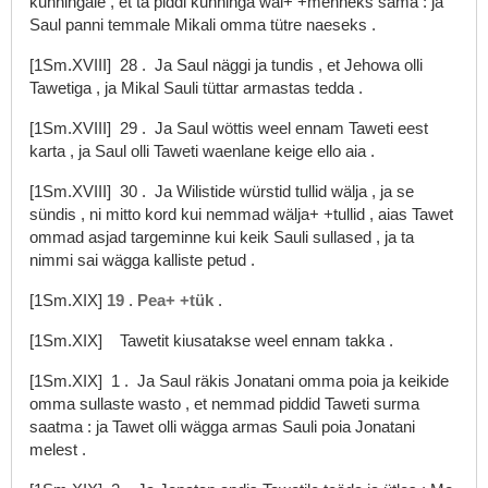
kunningale
,
et
ta
piddi
kunninga
wäi+
+mehheks
sama
:
ja
Saul
panni
temmale
Mikali
omma
tütre
naeseks
.
[1Sm.XVIII]
28
.
Ja
Saul
näggi
ja
tundis
,
et
Jehowa
olli
Tawetiga
,
ja
Mikal
Sauli
tüttar
armastas
tedda
.
[1Sm.XVIII]
29
.
Ja
Saul
wöttis
weel
ennam
Taweti
eest
karta
,
ja
Saul
olli
Taweti
waenlane
keige
ello
aia
.
[1Sm.XVIII]
30
.
Ja
Wilistide
würstid
tullid
wälja
,
ja
se
sündis
,
ni
mitto
kord
kui
nemmad
wälja+
+tullid
,
aias
Tawet
ommad
asjad
targeminne
kui
keik
Sauli
sullased
,
ja
ta
nimmi
sai
wägga
kalliste
petud
.
[1Sm.XIX]
19
.
Pea+
+tük
.
[1Sm.XIX]
Tawetit
kiusatakse
weel
ennam
takka
.
[1Sm.XIX]
1
.
Ja
Saul
räkis
Jonatani
omma
poia
ja
keikide
omma
sullaste
wasto
,
et
nemmad
piddid
Taweti
surma
saatma
:
ja
Tawet
olli
wägga
armas
Sauli
poia
Jonatani
melest
.