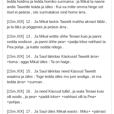
tedda
hoidma
ja
tedda
hom̃iko
surmama
:
ja
Mikal
ta
naene
andis
Tawetile
teäda
ja
ütles
:
Kui
sa
mitte
omma
hinge
sel
ösel
ei
peästa
,
siis
surmatakse
sind
home
ärra
.
[1Sm.XIX]
12
.
Ja
Mikal
laskis
Tawetit
mahha
aknast
läbbi
,
ja
ta
läks
ja
pöggenes
ja
peäsis
ärra
.
[1Sm.XIX]
13
.
Ja
Mikal
wöttis
ühhe
Terawi
kuio
ja
panni
sedda
wodisse
,
ja
panni
ühhe
pea+
+padja
kitse
nahhast
ta
Pea
pohja
,
ja
kattis
sedda
ridega
.
[1Sm.XIX]
14
.
Ja
Saul
läkkitas
Käskusid
Tawetit
ärra+
+toma
:
agga
Mikal
ütles
:
Ta
on
haige
.
[1Sm.XIX]
15
.
Ja
Saul
läkkitas
need
Kässud
Tawetit
waatma
ja
ütles
:
Toge
tedda
ülles
mo
jure
wodiga
,
et
ma
tedda
ärra+
+surman
.
[1Sm.XIX]
16
.
Ja
need
Kässud
tullid
,
ja
wata
Terawi
kuio
olli
wodis
,
ja
pea+
+paddi
kitse+
+nahhast
olli
ta
Pea+
+pohjas
.
[1Sm.XIX]
17
.
Ja
Saul
ütles
Mikali
wasto
:
Miks+
+pärrast