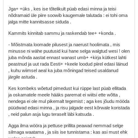
Jga+
+üks
,
kes
ise
tõtelikult
püab
edasi
minna
ja
teisi
nõdramaid
üle
piire
soowib
kaugemale
talutada
:
ei
tohi
oma
jalga
mitte
kannitsasse
siduda
.
Kammits
kinnitab
sammu
ja
raskendab
tee+
+konda
.
-
Mõistmata
loomade
pilusest
ja
naerust
hoolimata
,
mis
minusse
ni
wähe
puutusid
kui
hane
selga
walgtud
wesi
!
olen
juba
mõnda
aastat
ennast
wanast
umb+
+kirja
kütkest
lahti
peastnud
ja
uut
rada
Eesti+
+keele
loodud
piirel
edasi
läinud
,
kuhu
wiimsel
aeal
ka
juba
mõningad
teised
usaldanud
järgile
astuda
.
Kes
kombeks
wõetud
pimedust
kui
rüppe
last
püab
ellitada
ja
oskamatele
meele
hääks
paremat
ei
wiitsi
ette
wõtta
,
nendega
ei
ole
mul
pikemalt
tegemist
;
aga
kes
jõudu
mööda
püüdwad
edasi
minna
,
ja
risu
jalgade
eest
kõrwale
koristada
,
neid
palun
asja
lugu
teraselt
läbi
katsuda
.
Agga
ilma
wööra
ja
pettuse
prillita
peawad
nemmad
selge
silmaga
waatama
,
ja
siis
ise
tunnistama
:
kas
asi
must
ehk