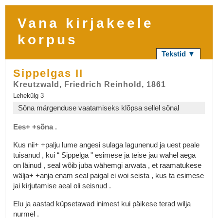
Vana kirjakeele
korpus
Tekstid ▼
Sippelgas II
Kreutzwald, Friedrich Reinhold, 1861
Lehekülg 3
Sõna märgenduse vaatamiseks klõpsa sellel sõnal
Ees+
+sõna
.
Kus
nii+
+palju
lume
angesi
sulaga
lagunenud
ja
uest
peale
tuisanud
,
kui
“
Sippelga
"
esimese
ja
teise
jau
wahel
aega
on
läinud
,
seal
wõib
juba
wähemgi
arwata
,
et
raamatukese
wälja+
+anja
enam
seal
paigal
ei
woi
seista
,
kus
ta
esimese
jai
kirjutamise
aeal
oli
seisnud
.
Elu
ja
aastad
küpsetawad
inimest
kui
päikese
terad
wilja
nurmel
.