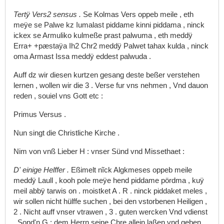
Tertÿ
Vers2
sensus
.
Se
Kolmas
Vers
oppeb
meile
,
eth
meÿe
se
Palwe
kz
Iumalast
piddame
kinni
piddama
,
ninck
ickex
se
Armuliko
kulmeße
prast
palwuma
,
eth
meddÿ
Erra+
+pæstaÿa
Ih2
Chr2
meddÿ
Palwet
tahax
kulda
,
ninck
oma
Armast
Issa
meddÿ
eddest
palwuda
.
Auff
dz
wir
diesen
kurtzen
gesang
deste
beßer
verstehen
lernen
,
wollen
wir
die
3
.
Verse
fur
vns
nehmen
,
Vnd
dauon
reden
,
souiel
vns
Gott
etc
:
Primus
Versus
.
Nun
singt
die
Christliche
Kirche
.
Nim
von
vnß
Lieber
H
:
vnser
Sünd
vnd
Missethaet
:
D'
einige
Helffer
.
Eßimelt
nĩck
Algkmeses
oppeb
meile
meddÿ
Laull
,
kooh
pole
meÿe
hend
piddame
pördma
,
kuÿ
meil
abbÿ
tarwis
on
.
moistket
A
.
R
.
ninck
piddaket
meles
,
wir
sollen
nicht
hülffe
suchen
,
bei
den
vstorbenen
Heiligen
,
2
.
Nicht
auff
vnser
vtrawen
,
3
.
guten
wercken
Vnd
vdienst
,
Sond'n
G
:
dem
Herrn
seine
Chre
allein
laßen
vnd
geben
.