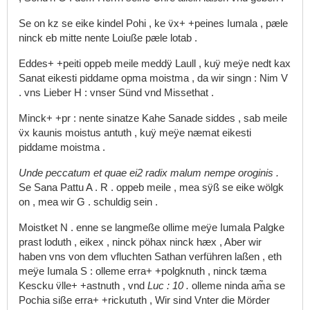
Se
on
kz
se
eike
kindel
Pohi
,
ke
v̈x+
+peines
Iumala
,
pæle
ninck
eb
mitte
nente
Loiuße
pæle
lotab
.
Eddes+
+peiti
oppeb
meile
meddÿ
Laull
,
kuÿ
meÿe
nedt
kax
Sanat
eikesti
piddame
opma
moistma
,
da
wir
singn
:
Nim
V
.
vns
Lieber
H
:
vnser
Sünd
vnd
Missethat
.
Minck+
+pr
:
nente
sinatze
Kahe
Sanade
siddes
,
sab
meile
v̈x
kaunis
moistus
antuth
,
kuÿ
meÿe
næmat
eikesti
piddame
moistma
.
Unde
peccatum
et
quae
ei2
radix
malum
nempe
oroginis
.
Se
Sana
Pattu
A
.
R
.
oppeb
meile
,
mea
sÿß
se
eike
wölgk
on
,
mea
wir
G
.
schuldig
sein
.
Moistket
N
.
enne
se
langmeße
ollime
meÿe
Iumala
Palgke
prast
loduth
,
eikex
,
ninck
pöhax
ninck
hæx
,
Aber
wir
haben
vns
von
dem
vfluchten
Sathan
verführen
laßen
,
eth
meÿe
Iumala
S
:
olleme
erra+
+polgknuth
,
ninck
tæma
Kescku
v̈lle+
+astnuth
,
vnd
Luc
:
10
.
olleme
ninda
am̃a
se
Pochia
siße
erra+
+rickututh
,
Wir
sind
Vnter
die
Mörder