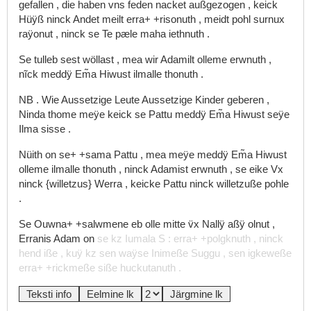
gefallen
,
die
haben
vns
feden
nacket
außgezogen
,
keick
Hüÿß
ninck
Andet
meilt
erra+
+risonuth
,
meidt
pohl
surnux
raÿonut
,
ninck
se
Te
pæle
maha
iethnuth
.
Se
tulleb
sest
wöllast
,
mea
wir
Adamilt
olleme
erwnuth
,
nĩck
meddÿ
Em̃a
Hiwust
ilmalle
thonuth
.
NB
.
Wie
Aussetzige
Leute
Aussetzige
Kinder
geberen
,
Ninda
thome
meÿe
keick
se
Pattu
meddÿ
Em̃a
Hiwust
seÿe
Ilma
sisse
.
Nüith
on
se+
+sama
Pattu
,
mea
meÿe
meddÿ
Em̃a
Hiwust
olleme
ilmalle
thonuth
,
ninck
Adamist
erwnuth
,
se
eike
Vx
ninck
{willetzus}
Werra
,
keicke
Pattu
ninck
willetzuße
pohle
.
Se
Ouwna+
+salwmene
eb
olle
mitte
v̈x
Nallÿ
aßÿ
olnut
,
Erranis
Adam
on
se
kz
Iumala
S
:
erra+
+polgknuth
,
ninck
hend
iße
,
kuÿ
kz
sen
waÿse
Inimeße
Suggu
,
sen
igkeweße
erra+
+rickmeße
siße
huckutanuth
.
Teksti info
Eelmine lk
Järgmine lk