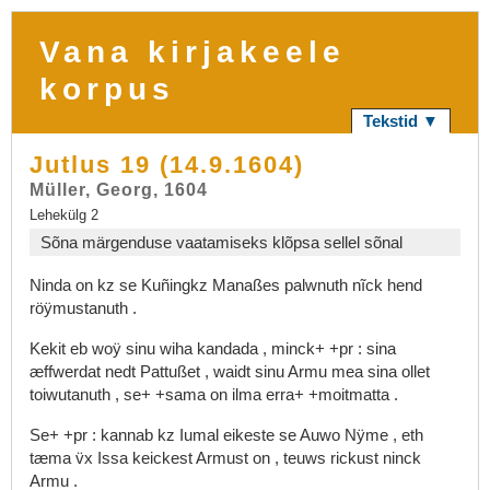
Vana kirjakeele
korpus
Tekstid ▼
Jutlus 19 (14.9.1604)
Müller, Georg, 1604
Lehekülg 2
Sõna märgenduse vaatamiseks klõpsa sellel sõnal
Ninda
on
kz
se
Kuñingkz
Manaßes
palwnuth
nĩck
hend
röÿmustanuth
.
Kekit
eb
woÿ
sinu
wiha
kandada
,
minck+
+pr
:
sina
æffwerdat
nedt
Pattußet
,
waidt
sinu
Armu
mea
sina
ollet
toiwutanuth
,
se+
+sama
on
ilma
erra+
+moitmatta
.
Se+
+pr
:
kannab
kz
Iumal
eikeste
se
Auwo
Nÿme
,
eth
tæma
v̈x
Issa
keickest
Armust
on
,
teuws
rickust
ninck
Armu
.