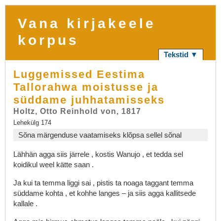
Vana kirjakeele
korpus
Tekstid ▼
Luggemissed Eestima
Tallorahwa moistusse ja
süddame juhhatamisseks
Holtz, Otto Reinhold von, 1817
Lehekülg 174
Sõna märgenduse vaatamiseks klõpsa sellel sõnal
Lähhän
agga
siis
järrele
,
kostis
Wanujo
,
et
tedda
sel
koidikul
weel
kätte
saan
.
Ja
kui
ta
temma
liggi
sai
,
pistis
ta
noaga
taggant
temma
süddame
kohta
,
et
kohhe
langes
–
ja
siis
agga
kallitsede
kallale
.