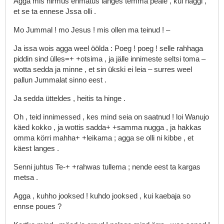
Agga
mis
hirmus
ehmatus
langes
temma
peäle
,
kui
näggi
,
et
se
ta
ennese
Jssa
olli
.
Mo
Jummal
!
mo
Jesus
!
mis
ollen
ma
teinud
!
–
Ja
issa
wois
agga
weel
öölda
:
Poeg
!
poeg
!
selle
rahhaga
piddin
sind
ülles=+
+otsima
,
ja
jälle
innimeste
seltsi
toma
–
wotta
sedda
ja
minne
,
et
sin
ükski
ei
leia
–
surres
weel
pallun
Jummalat
sinno
eest
.
Ja
sedda
ütteldes
,
heitis
ta
hinge
.
Oh
,
teid
innimessed
,
kes
mind
seia
on
saatnud
!
loi
Wanujo
käed
kokko
,
ja
wottis
sadda+
+samma
nugga
,
ja
hakkas
omma
körri
mahha+
+leikama
;
agga
se
olli
ni
kibbe
,
et
käest
langes
.
Senni
juhtus
Te-+
+rahwas
tullema
;
nende
eest
ta
kargas
metsa
.
Agga
,
kuhho
jooksed
!
kuhdo
jooksed
,
kui
kaebaja
so
ennse
poues
?