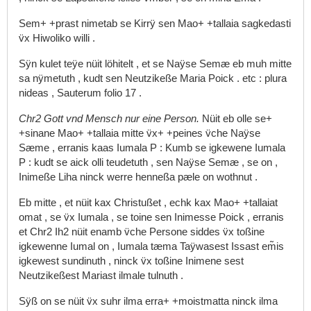
Sem+
+prast
nimetab
se
Kirrÿ
sen
Mao+
+tallaia
sagkedasti
v̈x
Hiwoliko
willi
.
Sÿn
kulet
teÿe
nüit
löhitelt
,
et
se
Naÿse
Semæ
eb
muh
mitte
sa
nÿmetuth
,
kudt
sen
Neutzikeße
Maria
Poick
.
etc
:
plura
nideas
,
Sauterum
folio
17
.
Chr2
Gott
vnd
Mensch
nur
eine
Person.
Nüit
eb
olle
se+
+sinane
Mao+
+tallaia
mitte
v̈x+
+peines
v̈che
Naÿse
Sæme
,
erranis
kaas
Iumala
P
:
Kumb
se
igkewene
Iumala
P
:
kudt
se
aick
olli
teudetuth
,
sen
Naÿse
Semæ
,
se
on
,
Inimeße
Liha
ninck
werre
henneßa
pæle
on
wothnut
.
Eb
mitte
,
et
nüit
kax
Christußet
,
echk
kax
Mao+
+tallaiat
omat
,
se
v̈x
Iumala
,
se
toine
sen
Inimesse
Poick
,
erranis
et
Chr2
Ih2
nüit
enamb
v̈che
Persone
siddes
v̈x
toßine
igkewenne
Iumal
on
,
Iumala
tæma
Taÿwasest
Issast
em̃is
igkewest
sundinuth
,
ninck
v̈x
toßine
Inimene
sest
Neutzikeßest
Mariast
ilmale
tulnuth
.
Sÿß
on
se
nüit
v̈x
suhr
ilma
erra+
+moistmatta
ninck
ilma