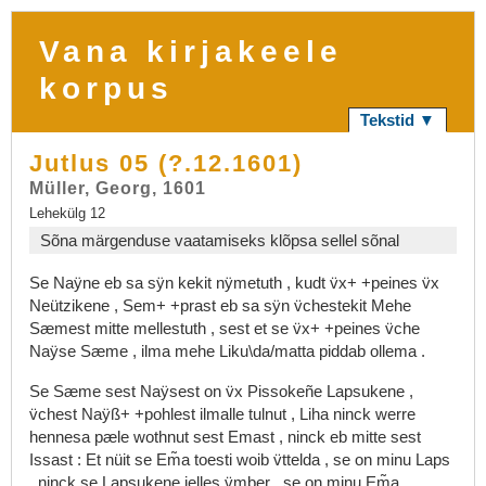
Vana kirjakeele
korpus
Tekstid ▼
Jutlus 05 (?.12.1601)
Müller, Georg, 1601
Lehekülg 12
Sõna märgenduse vaatamiseks klõpsa sellel sõnal
Se
Naÿne
eb
sa
sÿn
kekit
nÿmetuth
,
kudt
v̈x+
+peines
v̈x
Neützikene
,
Sem+
+prast
eb
sa
sÿn
v̈chestekit
Mehe
Sæmest
mitte
mellestuth
,
sest
et
se
v̈x+
+peines
v̈che
Naÿse
Sæme
,
ilma
mehe
Liku\da/matta
piddab
ollema
.
Se
Sæme
sest
Naÿsest
on
v̈x
Pissokeñe
Lapsukene
,
v̈chest
Naÿß+
+pohlest
ilmalle
tulnut
,
Liha
ninck
werre
hennesa
pæle
wothnut
sest
Emast
,
ninck
eb
mitte
sest
Issast
:
Et
nüit
se
Em̃a
toesti
woib
v̈ttelda
,
se
on
minu
Laps
,
ninck
se
Lapsukene
ielles
v̈mber
,
se
on
minu
Em̃a
.