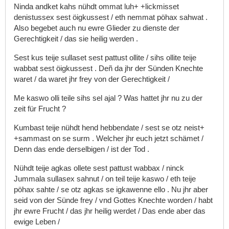
Ninda
andket
kahs
nühdt
ommat
luh+
+lickmisset
denistussex
sest
öigkussest
/
eth
nemmat
pöhax
sahwat
.
Also
begebet
auch
nu
ewre
Glieder
zu
dienste
der
Gerechtigkeit
/
das
sie
heilig
werden
.
Sest
kus
teije
sullaset
sest
pattust
ollite
/
sihs
ollite
teije
wabbat
sest
öigkussest
.
Deñ
da
jhr
der
Sünden
Knechte
waret
/
da
waret
jhr
frey
von
der
Gerechtigkeit
/
Me
kaswo
olli
teile
sihs
sel
ajal
?
Was
hattet
jhr
nu
zu
der
zeit
für
Frucht
?
Kumbast
teije
nühdt
hend
hebbendate
/
sest
se
otz
neist+
+sammast
on
se
surm
.
Welcher
jhr
euch
jetzt
schämet
/
Denn
das
ende
derselbigen
/
ist
der
Tod
.
Nühdt
teije
agkas
ollete
sest
pattust
wabbax
/
ninck
Jummala
sullasex
sahnut
/
on
teil
teije
kaswo
/
eth
teije
pöhax
sahte
/
se
otz
agkas
se
igkawenne
ello
.
Nu
jhr
aber
seid
von
der
Sünde
frey
/
vnd
Gottes
Knechte
worden
/
habt
jhr
ewre
Frucht
/
das
jhr
heilig
werdet
/
Das
ende
aber
das
ewige
Leben
/