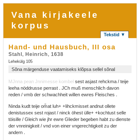
Vana kirjakeele
korpus
Tekstid ▼
Hand- und Hausbuch, III osa
Stahl, Heinrich, 1638
Lehekülg 105
Sõna märgenduse vaatamiseks klõpsa sellel sõnal
MJnna
pean
Jnnimesse
kombel
sest
asjast
rehckma
/
teije
leeha
nöddrusse
perrast
.
JCh
muß
menschlich
davon
reden
/
vmb
der
schwachheit
willen
ewres
Fleisches
.
Ninda
kudt
teije
om͂at
luh+
+lihckmisset
andnut
ollete
denistussex
sest
rojast
/
ninck
öhest
ülle+
+kochtust
selle
töisille
/
Gleich
wie
jhr
ewre
Glieder
begeben
habt
zu
dienste
der
vnreinigkeit
/
vnd
von
einer
vngerechtigkeit
zu
der
andern
.