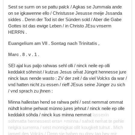
Sest
se
surm
on
se
pattu
palck
/
Agkas
se
Jummala
ande
on
se
igkawenne
ello
/
Christusse
Jesusse
meije
Jssanda
siddes
.
Denn
der
Tod
ist
der
Sünden
sold
/
Aber
die
Gabe
Gottes
ist
das
ewige
Leben
/
in
Christo
JEsu
vnserm
HERRN
.
Euangelium
am
VII
.
Sontag
nach
Trinitatis
,
Marc
.
8
.
v
.
1
.
SEl
ajal
kus
paljo
rahwas
sehl
olli
/
ninck
neile
ep
olli
keddakit
söhmist
/
kutzus
Jesus
om͂at
Jüngrit
hennesse
jure
ninck
laus
nende
wasto
:
ZV
der
zeit
/
da
viel
Volcks
da
war
/
vnd
hatten
nicht
zu
essen
/
rieff
JEsus
seine
Jünger
zu
sich
/
vnd
sprach
zu
jhnen
:
Minna
hallestan
hend
se
rahwa
pehl
/
sest
nemmat
ommat
nühdt
kolme
pehwat
münno
jures
jehnut
/
ninck
neile
ep
olle
keddakit
söhda
/
ninck
kus
minna
nemmat
lassexin
söhmatta
hennessest
erra+
+minna
/
sahxit
nem͂at
te
pehle
nelgka
surrema
/
sest
monnigkat
ollit
kougkelt
tulnut
.
Mich
jamert
des
Volcks
/
Denn
sie
haben
nu
drey
tag
bey
mir