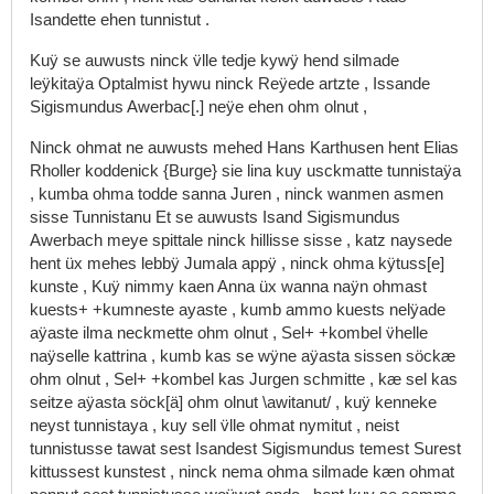
Isandette
ehen
tunnistut
.
Kuÿ
se
auwusts
ninck
v̈lle
tedje
kywÿ
hend
silmade
leÿkitaÿa
Optalmist
hywu
ninck
Reÿede
artzte
,
Issande
Sigismundus
Awerbac[.]
neÿe
ehen
ohm
olnut
,
Ninck
ohmat
ne
auwusts
mehed
Hans
Karthusen
hent
Elias
Rholler
koddenick
{Burge}
sie
lina
kuy
usckmatte
tunnistaÿa
,
kumba
ohma
todde
sanna
Juren
,
ninck
wanmen
asmen
sisse
Tunnistanu
Et
se
auwusts
Isand
Sigismundus
Awerbach
meye
spittale
ninck
hillisse
sisse
,
katz
naysede
hent
üx
mehes
lebbÿ
Jumala
appÿ
,
ninck
ohma
kÿtuss[e]
kunste
,
Kuÿ
nimmy
kaen
Anna
üx
wanna
naÿn
ohmast
kuests+
+kumneste
ayaste
,
kumb
ammo
kuests
nelÿade
aÿaste
ilma
neckmette
ohm
olnut
,
Sel+
+kombel
v̈helle
naÿselle
kattrina
,
kumb
kas
se
wÿne
aÿasta
sissen
söckæ
ohm
olnut
,
Sel+
+kombel
kas
Jurgen
schmitte
,
kæ
sel
kas
seitze
aÿasta
söck[ä]
ohm
olnut
\awitanut/
,
kuÿ
kenneke
neyst
tunnistaya
,
kuy
sell
v̈lle
ohmat
nymitut
,
neist
tunnistusse tawat
sest
Isandest
Sigismundus
temest
Surest
kittussest
kunstest
,
ninck
nema
ohma
silmade
kæn
ohmat