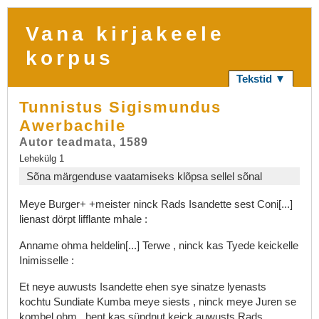
Vana kirjakeele
korpus
Tekstid ▼
Tunnistus Sigismundus
Awerbachile
Autor teadmata, 1589
Lehekülg 1
Sõna märgenduse vaatamiseks klõpsa sellel sõnal
Meye
Burger+
+meister
ninck
Rads
Isandette
sest
Coni[...]
lienast
dörpt
lifflante
mhale
:
Anname
ohma
heldelin[...]
Terwe
,
ninck
kas
Tyede
keickelle
Inimisselle
:
Et
neye
auwusts
Isandette
ehen
sye
sinatze
lyenasts
kochtu
Sundiate
Kumba
meye
siests
,
ninck
meye
Juren
se
kombel
ohm
,
hent
kas
sündnut
keick
auwusts
Rads