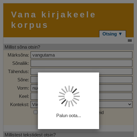
Vana kirjakeele
korpus
Otsing ▼
Millist sõna otsin?
Märksõna:
Sõnaliik:
Tähendus:
Sõne:
Vorm:
Keel:
Kontekst:
Otsi märgendatud sõnaühendeid
Palun oota...
Otsi
Tühjenda
Millistest tekstidest otsin?