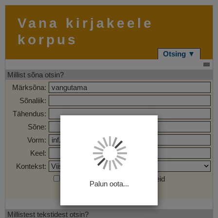
Vana kirjakeele
korpus
Otsing ▼
Millist sõna otsin?
Märksõna:
Sõnaliik:
Tähendus:
Sõne:
Vorm:
Keel:
Kontekst:
Otsi märgendatud sõnaühendeid
Palun oota...
Otsi
Tühjenda
Millistest tekstidest otsin?