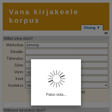
Vana kirjakeele
korpus
Otsing ▼
Millist sõna otsin?
Märksõna:
Sõnaliik:
Tähendus:
Sõne:
Vorm:
Keel:
Kontekst:
Otsi märgendatud sõnaühendeid
Palun oota...
Otsi
Tühjenda
Millistest tekstidest otsin?