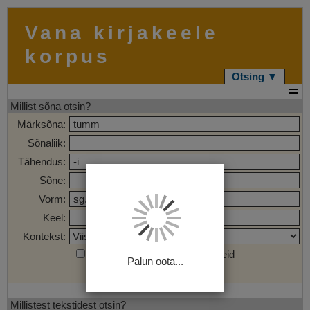
Vana kirjakeele
korpus
Otsing ▼
Millist sõna otsin?
Märksõna:
Sõnaliik:
Tähendus:
Sõne:
Vorm:
Keel:
Kontekst:
Otsi märgendatud sõnaühendeid
Palun oota...
Otsi
Tühjenda
Millistest tekstidest otsin?