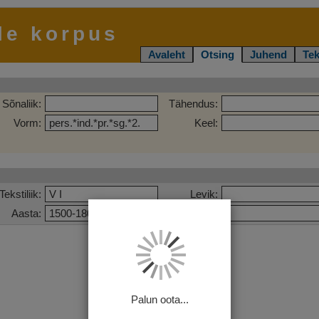
le korpus
Avaleht
Otsing
Juhend
Tek
Sõnaliik:
Tähendus:
Vorm:
Keel:
Tekstiliik:
Levik:
Aasta:
Pealkiri:
Palun oota...