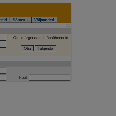
stid
Sõnastik
Väljaanded
Otsi märgendatud sõnaühendeid
Otsi
Tühjenda
Keel: