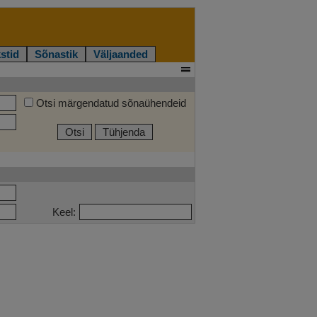
stid
Sõnastik
Väljaanded
Otsi märgendatud sõnaühendeid
Otsi
Tühjenda
Keel: