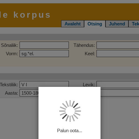
le korpus
Avaleht
Otsing
Juhend
Tek
Sõnaliik:
Tähendus:
Vorm:
Keel:
Tekstiliik:
Levik:
Aasta:
Pealkiri:
Palun oota...