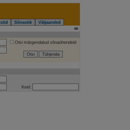
stid
Sõnastik
Väljaanded
Otsi märgendatud sõnaühendeid
Otsi
Tühjenda
Keel: