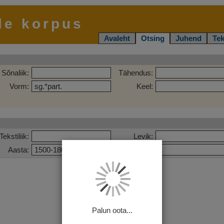
le korpus
Avaleht
Otsing
Juhend
Tek
Sõnaliik:
Tähendus:
Vorm:
Keel:
Tekstiliik:
Levik:
Aasta:
Pealkiri:
Palun oota...