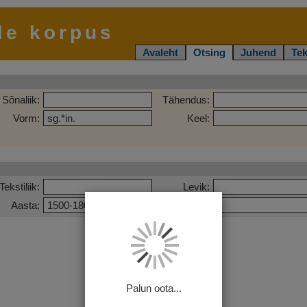
le korpus
Avaleht
Otsing
Juhend
Tek
Sõnaliik:
Tähendus:
Vorm:
Keel:
Tekstiliik:
Levik:
Aasta:
Pealkiri:
Palun oota...