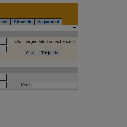
stid
Sõnastik
Väljaanded
Otsi märgendatud sõnaühendeid
Otsi
Tühjenda
Keel: