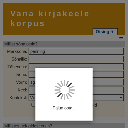
Vana kirjakeele
korpus
Otsing ▼
Millist sõna otsin?
Märksõna:
Sõnaliik:
Tähendus:
Sõne:
Vorm:
Keel:
Kontekst:
Otsi märgendatud sõnaühendeid
Palun oota...
Otsi
Tühjenda
Millistest tekstidest otsin?