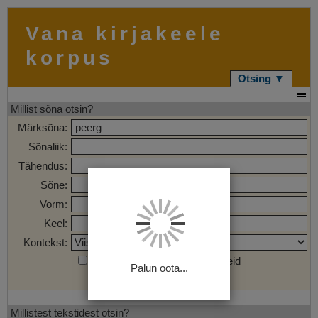
Vana kirjakeele
korpus
Otsing ▼
Millist sõna otsin?
Märksõna:
Sõnaliik:
Tähendus:
Sõne:
Vorm:
Keel:
Kontekst:
Otsi märgendatud sõnaühendeid
Palun oota...
Otsi
Tühjenda
Millistest tekstidest otsin?