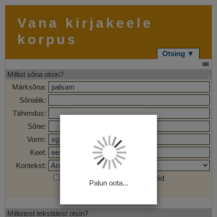
Vana kirjakeele
korpus
Otsing ▼
Millist sõna otsin?
Märksõna:
Sõnaliik:
Tähendus:
Sõne:
Vorm:
Keel:
Kontekst:
Otsi märgendatud sõnaühendeid
Palun oota...
Otsi
Tühjenda
Millistest tekstidest otsin?