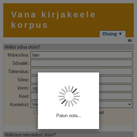
Vana kirjakeele
korpus
Otsing ▼
Millist sõna otsin?
Märksõna:
Sõnaliik:
Tähendus:
Sõne:
Vorm:
Keel:
Kontekst:
Otsi märgendatud sõnaühendeid
Palun oota...
Otsi
Tühjenda
Millistest tekstidest otsin?