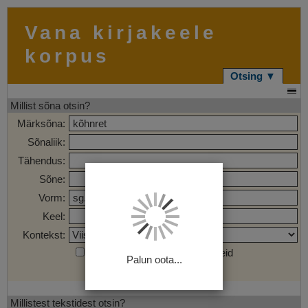
Vana kirjakeele
korpus
Otsing ▼
Millist sõna otsin?
Märksõna:
Sõnaliik:
Tähendus:
Sõne:
Vorm:
Keel:
Kontekst:
Otsi märgendatud sõnaühendeid
Palun oota...
Otsi
Tühjenda
Millistest tekstidest otsin?