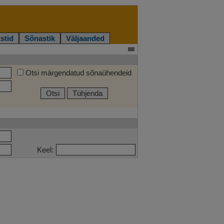
stid
Sõnastik
Väljaanded
Otsi märgendatud sõnaühendeid
Otsi
Tühjenda
Keel: