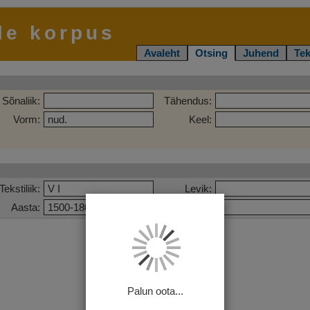
le korpus
Avaleht
Otsing
Juhend
Tek
Sõnaliik:
Tähendus:
Vorm:
Keel:
Tekstiliik:
Levik:
Aasta:
Pealkiri:
Palun oota...