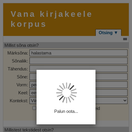
Vana kirjakeele
korpus
Otsing ▼
Millist sõna otsin?
Märksõna:
Sõnaliik:
Tähendus:
Sõne:
Vorm:
Keel:
Kontekst:
Otsi märgendatud sõnaühendeid
Palun oota...
Otsi
Tühjenda
Millistest tekstidest otsin?