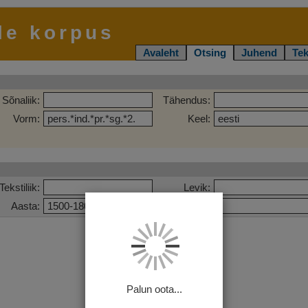
le korpus
Avaleht
Otsing
Juhend
Tek
Sõnaliik:
Tähendus:
Vorm:
Keel:
Tekstiliik:
Levik:
Aasta:
Pealkiri:
Palun oota...