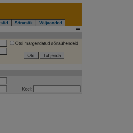
stid
Sõnastik
Väljaanded
Otsi märgendatud sõnaühendeid
Otsi
Tühjenda
Keel: