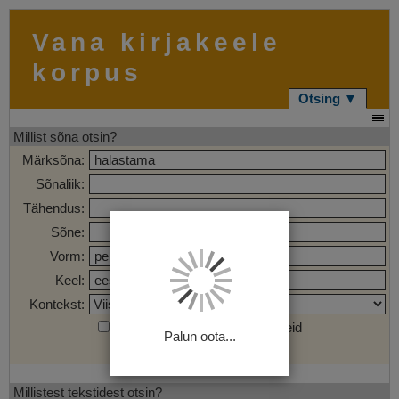
Vana kirjakeele
korpus
Otsing ▼
Millist sõna otsin?
Märksõna:
Sõnaliik:
Tähendus:
Sõne:
Vorm:
Keel:
Kontekst:
Otsi märgendatud sõnaühendeid
Palun oota...
Otsi
Tühjenda
Millistest tekstidest otsin?