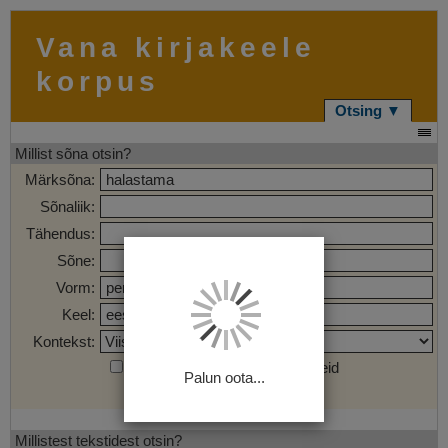
Vana kirjakeele
korpus
Otsing ▼
Millist sõna otsin?
Märksõna:
Sõnaliik:
Tähendus:
Sõne:
Vorm:
Keel:
Kontekst:
Otsi märgendatud sõnaühendeid
Palun oota...
Otsi
Tühjenda
Millistest tekstidest otsin?