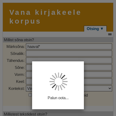
Vana kirjakeele
korpus
Otsing ▼
Millist sõna otsin?
Märksõna:
Sõnaliik:
Tähendus:
Sõne:
Vorm:
Keel:
Kontekst:
Otsi märgendatud sõnaühendeid
Palun oota...
Otsi
Tühjenda
Millistest tekstidest otsin?